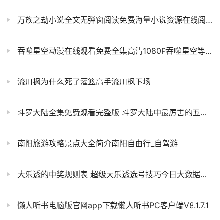
万族之劫小说全文无弹窗阅读免费海量小说资源在线阅读-笔趣阁
吞噬星空动漫在线观看免费全集高清1080P吞噬星空等级划分
流川枫为什么死了灌篮高手流川枫下场
斗罗大陆全集免费观看完整版 斗罗大陆中最厉害的五位角色
南阳旅游攻略景点大全简介南阳自由行_自驾游
大乐透的中奖规则表 超级大乐透选号技巧今日大数据分析精准预测推荐
懒人听书电脑版官网app下载懒人听书PC客户端V8.1.7.1