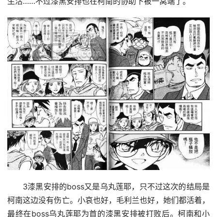
生活……不过漆黑安排也在柯南的协助下被一窝端了。
3漆黑安排的boss又是乌丸莲耶，只不过这次的结局是
柯南这边没有伤亡。小哀也好，毛利兰也好，她们都活着，
最终在boss乌丸莲耶为首的漆黑安排被打败后。柯南和小