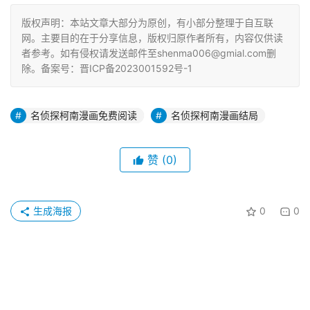
版权声明：本站文章大部分为原创，有小部分整理于自互联
网。主要目的在于分享信息，版权归原作者所有，内容仅供读
者参考。如有侵权请发送邮件至shenma006@gmial.com删
除。备案号：晋ICP备2023001592号-1
名侦探柯南漫画免费阅读
名侦探柯南漫画结局
赞
(0)
生成海报
0
0