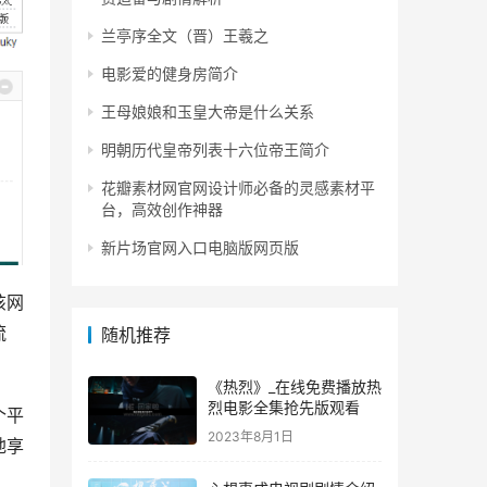
兰亭序全文（晋）王羲之
电影爱的健身房简介
王母娘娘和玉皇大帝是什么关系
明朝历代皇帝列表十六位帝王简介
花瓣素材网官网设计师必备的灵感素材平
台，高效创作神器
新片场官网入口电脑版网页版
该网
流
随机推荐
《热烈》_在线免费播放热
烈电影全集抢先版观看
个平
2023年8月1日
地享