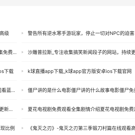
高级
警告所有逆水寒手游玩家，停止一切对NPC的迫害，一半NPC已经抑郁
-茶杯狐
沙雕普拉斯_专注收集搞笑新闻段子的网站，持续更新的爆笑内容让你乐不
os下载
k球直播app下载_k球app官方版安卓ios下载官网
080P
僵尸讲的是什么电影僵尸讲的什么故事电影僵尸免费观
站点！
夏花电视剧免费观看全集剧情介绍夏花电视剧免费观看全集高清在线
提现比例
《鬼灭之刃》-鬼灭之刃第三季锻刀村篇在线观看高清全集完整