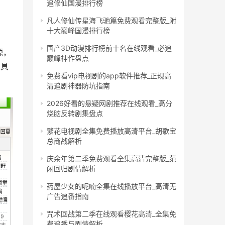
追修仙国漫排行榜
凡人修仙传星海飞驰篇免费观看完整版_附
十大巅峰国漫排行榜
国产3D动漫排行榜前十名在线观看_必追
源，
巅峰神作盘点
工具
免费看vip电视剧的app软件推荐_正规高
清追剧神器防坑指南
2026好看的悬疑网剧推荐在线观看_高分
烧脑反转剧集盘点
繁花电视剧全集免费播放高清平台_胡歌宝
总商战解析
庆余年第二季免费观看全集高清完整版_范
闲回归剧情解析
药屋少女的呢喃全集在线播放平台_高清无
广告追番指南
咒术回战第二季在线观看樱花高清_全集免
费追番与剧情解析