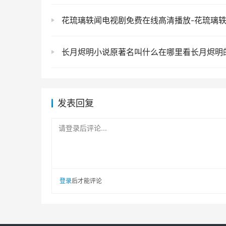
花琉璃轶闻电视剧免费在线高清播放-花琉璃轶闻电视剧剧
长月烬明小说原著名叫什么在哪里看长月烬明的原著
发表回复
请登录后评论...
登录
后才能评论