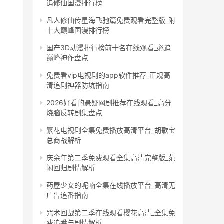
追修仙国漫排行榜
凡人修仙传星海飞驰篇免费观看完整版_附
十大巅峰国漫排行榜
国产3D动漫排行榜前十名在线观看_必追
巅峰神作盘点
免费看vip电视剧的app软件推荐_正规高
清追剧神器防坑指南
2026好看的悬疑网剧推荐在线观看_高分
烧脑反转剧集盘点
繁花电视剧全集免费播放高清平台_胡歌宝
总商战解析
庆余年第二季免费观看全集高清完整版_范
闲回归剧情解析
药屋少女的呢喃全集在线播放平台_高清无
广告追番指南
咒术回战第二季在线观看樱花高清_全集免
费追番与剧情解析