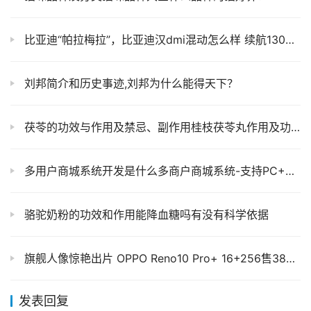
比亚迪“帕拉梅拉”，比亚迪汉dmi混动怎么样 续航1300公里仅售17万
刘邦简介和历史事迹,刘邦为什么能得天下？
茯苓的功效与作用及禁忌、副作用桂枝茯苓丸作用及功能主治
多用户商城系统开发是什么多商户商城系统-支持PC+微信+app端-源码授权
骆驼奶粉的功效和作用能降血糖吗有没有科学依据
旗舰人像惊艳出片 OPPO Reno10 Pro+ 16+256售3899元
发表回复