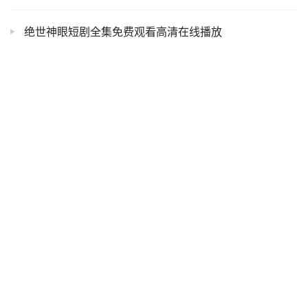
绝世神眼短剧全集免费观看高清在线播放
酷狗听书app电脑版下载-酷狗听书手机版安卓ios下载
清朝皇帝的顺序列表
新猪猪侠大电影超级赛车免费在线观看高清1080P新猪猪侠大电影超级赛车剧情介绍
FreeMP3Downloads 免费在线下载热门MP3和MP4的网站，支持中文搜索！
七七影视大全在线看免费 高清在线观看 电影天堂免费高清影视
熊猫无损音乐_真正免费的高品质格式无损音乐下载网站