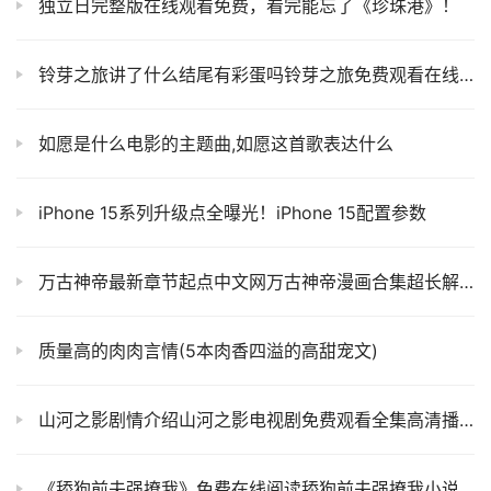
独立日完整版在线观看免费，看完能忘了《珍珠港》！
铃芽之旅讲了什么结尾有彩蛋吗铃芽之旅免费观看在线高清1080P_星空影视
如愿是什么电影的主题曲,如愿这首歌表达什么
iPhone 15系列升级点全曝光！iPhone 15配置参数
万古神帝最新章节起点中文网万古神帝漫画合集超长解说
质量高的肉肉言情(5本肉香四溢的高甜宠文)
山河之影剧情介绍山河之影电视剧免费观看全集高清播放
《舔狗前夫强撩我》免费在线阅读舔狗前夫强撩我小说最新章节