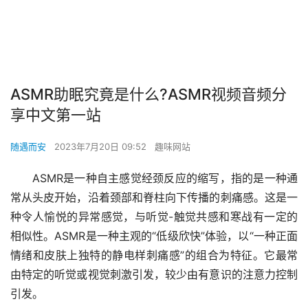
ASMR助眠究竟是什么?ASMR视频音频分
享中文第一站
随遇而安
2023年7月20日 09:52
趣味网站
ASMR是一种自主感觉经颈反应的缩写，指的是一种通
常从头皮开始，沿着颈部和脊柱向下传播的刺痛感。这是一
种令人愉悦的异常感觉，与听觉-触觉共感和寒战有一定的
相似性。ASMR是一种主观的“低级欣快”体验，以“一种正面
情绪和皮肤上独特的静电样刺痛感”的组合为特征。它最常
由特定的听觉或视觉刺激引发，较少由有意识的注意力控制
引发。