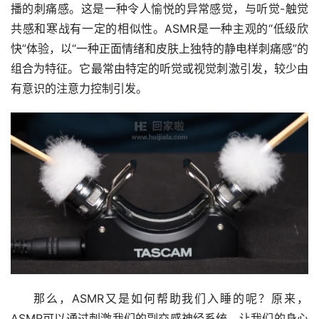
播的刺痛感。这是一种令人愉悦的异常感觉，与听觉-触觉
共感和寒战有一定的相似性。ASMR是一种主观的“低级欣
快”体验，以“一种正面情绪和皮肤上独特的静电样刺痛感”的
组合为特征。它最常由特定的听觉或视觉刺激引发，较少由
有意识的注意力控制引发。
那么，ASMR又是如何帮助我们入睡的呢？原来，
ASMR可以通过刺激我们的副交感神经系统，让我们的身心