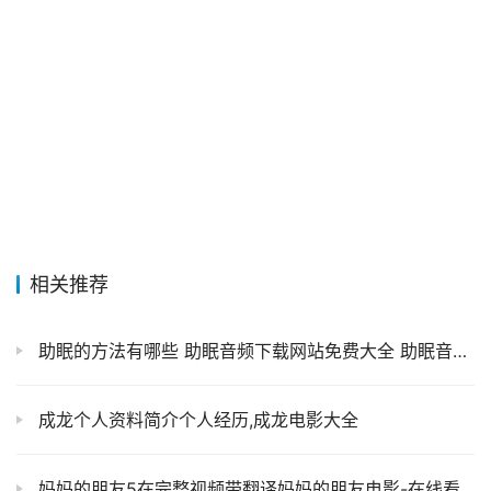
相关推荐
助眠的方法有哪些 助眠音频下载网站免费大全 助眠音乐下载
成龙个人资料简介个人经历,成龙电影大全
妈妈的朋友5在完整视频带翻译妈妈的朋友电影-在线看片