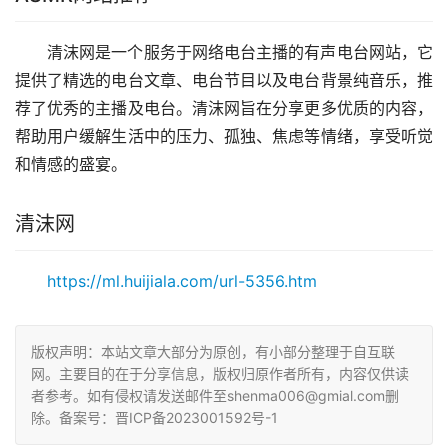
清沫网是一个服务于网络电台主播的有声电台网站，它
提供了精选的电台文章、电台节目以及电台背景纯音乐，推
荐了优秀的主播及电台。清沫网旨在分享更多优质的内容，
帮助用户缓解生活中的压力、孤独、焦虑等情绪，享受听觉
和情感的盛宴。
清沫网
https://ml.huijiala.com/url-5356.htm
版权声明：本站文章大部分为原创，有小部分整理于自互联
网。主要目的在于分享信息，版权归原作者所有，内容仅供读
者参考。如有侵权请发送邮件至shenma006@gmial.com删
除。备案号：晋ICP备2023001592号-1