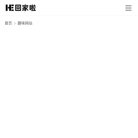
首页
趣味网站