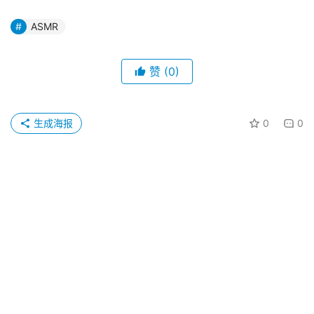
ASMR
赞
(0)
生成海报
0
0