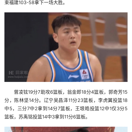
束福建103-58拿下一场大胜。
曾凌铉19分7助攻6篮板，翁金郎18分4篮板，郭奇芳15
分，陈林坚14分。辽宁吴昌泽11分23篮板，李虎翼投篮18
中5，三分7中2拿到14分7篮板，王垠皓投篮12中1仅3分5
篮板，苏禹铭投篮14中3拿到11分6篮板。