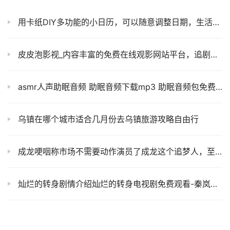
用卡纸DIY多功能的小日历，可以随意调整日期，生活小帮手
皮皮泡影视_内容丰富的免费在线观影网站平台，追剧看电影的最佳选择！
asmr人声助眠音频 助眠音频下载mp3 助眠音频包免费资源
乌镇在哪个城市适合几月份去乌镇旅游攻略自由行
成龙哽咽称市场不需要动作演员了成龙这个追梦人，至今依旧不曾停歇！
灿烂的转身剧情介绍灿烂的转身电视剧免费观看-秦岚热播新剧
有人看片吗免费观看完整版高清福利影视,点赞收藏一定不后悔！