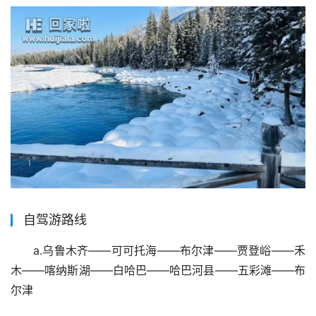
自驾游路线
a.乌鲁木齐——可可托海——布尔津——贾登峪——禾
木——喀纳斯湖——白哈巴——哈巴河县——五彩滩——布
尔津