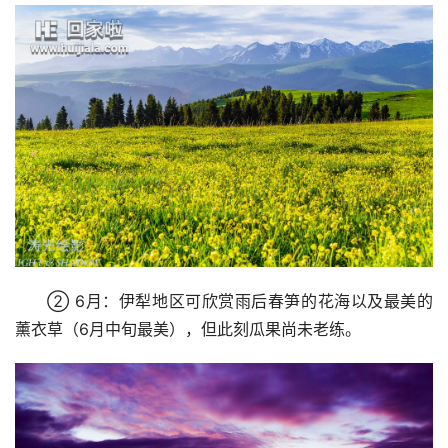
② 6月：伊犁地区可欣赏雨后春笋的花海以及最美的
薰衣草（6月中旬最美），但此刻瓜果尚未老练。