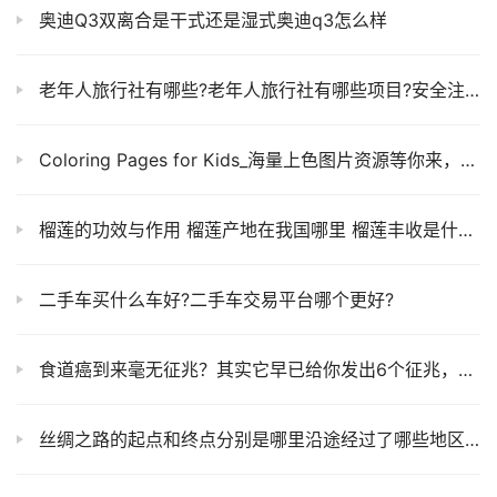
奥迪Q3双离合是干式还是湿式奥迪q3怎么样
老年人旅行社有哪些?老年人旅行社有哪些项目?安全注意事项
Coloring Pages for Kids_海量上色图片资源等你来，听说能培养孩子专注力
榴莲的功效与作用 榴莲产地在我国哪里 榴莲丰收是什么时候
二手车买什么车好?二手车交易平台哪个更好?
食道癌到来毫无征兆？其实它早已给你发出6个征兆，要注意
丝绸之路的起点和终点分别是哪里沿途经过了哪些地区有什么作用