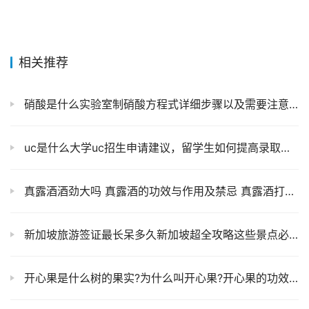
相关推荐
硝酸是什么实验室制硝酸方程式详细步骤以及需要注意什么
uc是什么大学uc招生申请建议，留学生如何提高录取率？
真露酒酒劲大吗 真露酒的功效与作用及禁忌 真露酒打开后能放多长时间
新加坡旅游签证最长呆多久新加坡超全攻略这些景点必打卡附美食线路
开心果是什么树的果实?为什么叫开心果?开心果的功效与作用