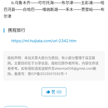
b.乌鲁木齐——可可托海——布尔津——五彩滩——哈
巴河县——白哈巴——喀纳斯湖——禾木——贾登峪——布
尔津
携程旅行
https://ml.huijiala.com/url-2342.htm
版权声明：本站文章大部分为原创，有小部分整理于自互联
网。主要目的在于分享信息，版权归原作者所有，内容仅供读
者参考。如有侵权请发送邮件至shenma006@gmial.com删
除。备案号：晋ICP备2023001592号-1
赞
(0)