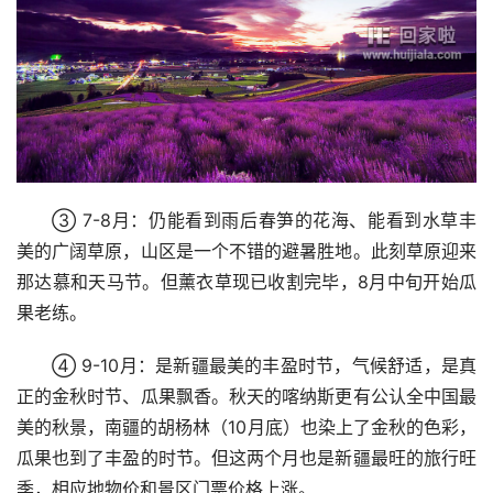
③ 7-8月：仍能看到雨后春笋的花海、能看到水草丰
美的广阔草原，山区是一个不错的避暑胜地。此刻草原迎来
那达慕和天马节。但薰衣草现已收割完毕，8月中旬开始瓜
果老练。
④ 9-10月：是新疆最美的丰盈时节，气候舒适，是真
正的金秋时节、瓜果飘香。秋天的喀纳斯更有公认全中国最
美的秋景，南疆的胡杨林（10月底）也染上了金秋的色彩，
瓜果也到了丰盈的时节。但这两个月也是新疆最旺的旅行旺
季，相应地物价和景区门票价格上涨。