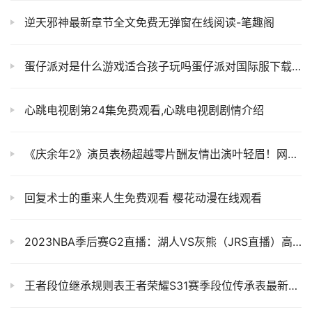
逆天邪神最新章节全文免费无弹窗在线阅读-笔趣阁
蛋仔派对是什么游戏适合孩子玩吗蛋仔派对国际服下载官网安装免费
心跳电视剧第24集免费观看,心跳电视剧剧情介绍
《庆余年2》演员表杨超越零片酬友情出演叶轻眉！网友不买账了！！
回复术士的重来人生免费观看 樱花动漫在线观看
2023NBA季后赛G2直播：湖人VS灰熊（JRS直播）高清观看比赛视频-直播回放
王者段位继承规则表王者荣耀S31赛季段位传承表最新段位传承规则