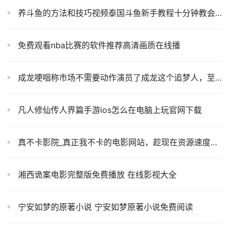
养斗鱼的方法和技巧视频泰国斗鱼新手教程十分钟教会你
免费观看nba比赛的软件推荐高清画质在线播
成龙哽咽称市场不需要动作演员了成龙这个追梦人，至今依旧不曾停歇！
凡人修仙传人界篇手游ios怎么在电脑上玩官网下载
真不卡影院_真正我不卡的电影网站，趁现在资源速度给力快来体验体验
湘西诡案电影完整版免费播放 在线影视大全
宁安如梦的原著小说 宁安如梦原著小说免费阅读