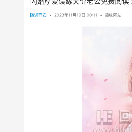
闪婚厚爱误嫁天价老公免费阅读 
随遇而安
•
2023年11月19日 00:11
•
趣味网站