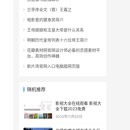
兰亭序全文（晋）王羲之
电影爱的健身房简介
王母娘娘和玉皇大帝是什么关系
明朝历代皇帝列表十六位帝王简介
花瓣素材网官网设计师必备的灵感素材平
台，高效创作神器
新片场官网入口电脑版网页版
随机推荐
影视大全在线观看 影视大
全下载2023免费
2023年11月20日