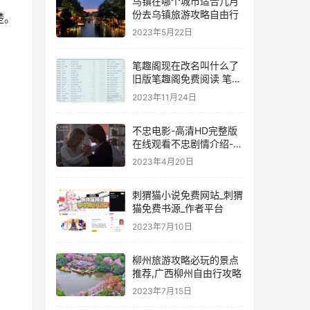
乌镇在哪个城市适合几月
份去乌镇旅游攻略自由行
楚。
2023年5月22日
笔趣阁现在改名叫什么了
旧版笔趣阁免费阅读 笔趣
阁官网
2023年11月24日
不忠电影-高清HD完整版
在线观看不忠剧情介绍-爱
情剧
2023年4月20日
刺猬猫小说免费网站_刺猬
猫免费书源_作者平台
2023年7月10日
柳州旅游攻略必玩的景点
推荐,广西柳州自由行攻略
2023年7月15日