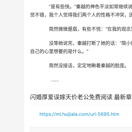
　　“是有些快。”秦越的神色平淡如常继续
觉不错，我个人觉得我们两个人的性格不冲突，因
　　简然微微蹙眉，有些不悦：“在我的观念
　　没等她说完，秦越打断了她的话：“简
自己的心里想要的是什么。”
　　简然没接话，定定地瞅着秦越的脸庞。
        ……
闪婚厚爱误嫁天价老公免费阅读 最新
https://ml.huijiala.com/url-5695.htm