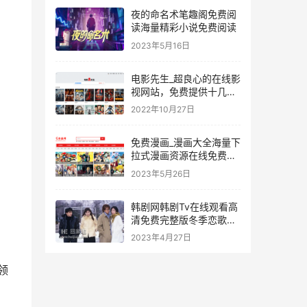
夜的命名术笔趣阁免费阅
读海量精彩小说免费阅读
。
2023年5月16日
电影先生_超良心的在线影
视网站，免费提供十几条
蓝光播放源和影片下载
2022年10月27日
源！
免费漫画_漫画大全海量下
拉式漫画资源在线免费观
看- 96漫画网
2023年5月26日
韩剧网韩剧Tv在线观看高
清免费完整版冬季恋歌韩
剧tv官方下载
2023年4月27日
领