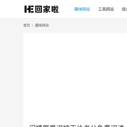
趣味网站
工具网站
综
首页
趣味网站