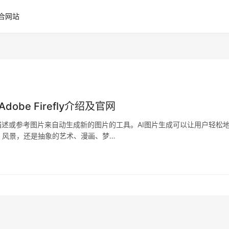
合网站
obe Firefly介绍及官网
描述或参考图片来自动生成新的图片的工具。AI图片生成可以让用户轻松
、风景，还是抽象的艺术、漫画、梦…