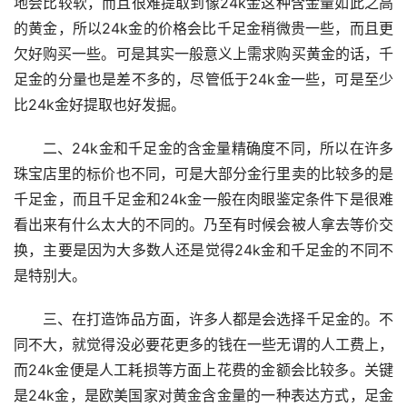
地会比较软，而且很难提取到像24k金这种含金量如此之高
的黄金，所以24k金的价格会比千足金稍微贵一些，而且更
欠好购买一些。可是其实一般意义上需求购买黄金的话，千
足金的分量也是差不多的，尽管低于24k金一些，可是至少
比24k金好提取也好发掘。
二、24k金和千足金的含金量精确度不同，所以在许多
珠宝店里的标价也不同，可是大部分金行里卖的比较多的是
千足金，而且千足金和24k金一般在肉眼鉴定条件下是很难
看出来有什么太大的不同的。乃至有时候会被人拿去等价交
换，主要是因为大多数人还是觉得24k金和千足金的不同不
是特别大。
三、在打造饰品方面，许多人都是会选择千足金的。不
同不大，就觉得没必要花更多的钱在一些无谓的人工费上，
而24k金便是人工耗损等方面上花费的金额会比较多。关键
是24k金，是欧美国家对黄金含金量的一种表达方式，足金