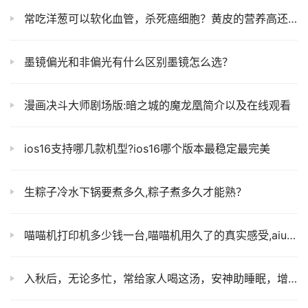
常吃洋葱可以软化血管，杀死癌细胞？黄皮的营养高还是紫皮的高？
墨镜偏光和非偏光有什么区别墨镜怎么选？
漫画决斗大师剧场版:暗之城的魔龙凰简介以及在线观看
ios16支持哪几款机型?ios16哪个版本最稳定最完美
生粽子冷水下锅要煮多久,粽子煮多久才能熟？
喵喵机打印机多少钱一台,喵喵机用久了的真实感受,aiuwey喵喵机
入秋后，无论多忙，常给家人喝这汤，安神助睡眠，增强免疫力！