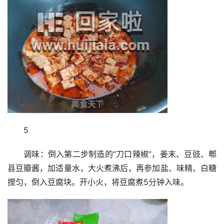
5
调味：倒入第二步制造的“刀口辣椒”，姜末、豆豉、郫
县豆瓣酱，加适量水，大火煮沸后，再参加盐、味精、白糖
搅匀，倒入豆腐块。开小火，将豆腐煮5分钟入味。