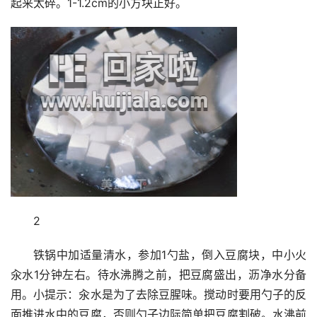
起来太碎。1-1.2cm的小方块正好。
2
铁锅中加适量清水，参加1勺盐，倒入豆腐块，中小火
汆水1分钟左右。待水沸腾之前，把豆腐盛出，沥净水分备
用。小提示：汆水是为了去除豆腥味。搅动时要用勺子的反
面推进水中的豆腐，否则勺子边际简单把豆腐割破。水沸前