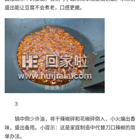
盛出能让豆腐不会煮老，口感更嫩。
3
锅中倒少许油，将干辣椒碎和花椒碎倒入，小火煸出香
味，盛出备用。小提示：这是家庭制造中代替刀口辣椒的简
单办法。