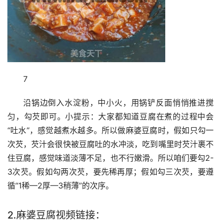
7
沿锅边倒入水淀粉，中小火，用锅铲反面悄悄推进搅
匀，勾芡即可。小提示：大家都知道豆腐在煮的过程中会
“吐水”，感觉越煮水越多。所以做麻婆豆腐时，假如只勾一
次芡，芡汁会很快被豆腐吐的水冲淡，吃到嘴里时芡汁裹不
住豆腐，感觉味道淡薄不足，也不行嫩滑。所以咱们要勾2-
3次芡。假如勾两次芡，要先稀再厚；假如勾三次芡，要遵
循“1稀—2厚—3稍薄”的次序。
2.麻婆豆腐视频链接：