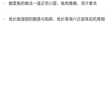
酸菜鱼的做法一道正宗川菜，鱼肉香嫩，汤汁香浓
低价旅游团的魅惑与陷阱，低价青海六日游背后的真相
发表回复
请登录后评论...
登录
后才能评论
提交
Copyright © 2023 HUIJIALA 版权所有 Powered by HUIJIALA 广告合作