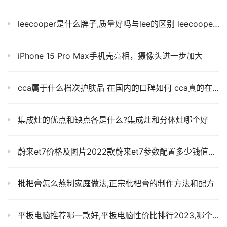
leecooper是什么牌子,质量好吗与lee的区别 leecooper官方旗舰店
iPhone 15 Pro Max手机壳亮相，摄像头进一步加大
cca属于什么档次护肤品 在国内的口碑如何 cca真的在屈臣氏买么
集成灶的优点和缺点各是什么?集成灶和分体灶哪个好
蔚来et7价格及图片2022款蔚来et7参数配置多少钱值得买吗？
枇杷膏怎么熬制家庭做法,正宗枇杷膏的制作方法和配方
平板电脑推荐哪一款好,平板电脑性价比排行2023,哪个牌子的性价比最好