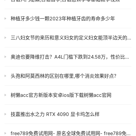
种植牙多少钱一颗2023年种植牙齿的寿命多少年
三八妇女节的来历和意义妇女的定义妇女能顶半边天的认识和理解
奥迪也要降维打击？A4L门槛下跌到24.58万，性价比是真的高
头孢和阿莫西林的区别在哪里,哪个消炎效果好点？
树懒acc官方新版本安卓ios版下载树懒acc官网
技嘉推出水之力 RTX 4090 显卡坞怎么样
free789免费试用网- 原名全球免费试用网- free789免费中心