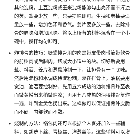
其他淀粉，土豆淀粉或玉米淀粉能够勾出亮泽而不浑浊
的芡。盐要少放一些，只要提味即可。生抽和老抽要适
量放一些，增加色泽和香气。姜片要多放一些，去除排
骨的腥味和增加风味。将以上所有的材料混合在一个小
碗中，搅拌均匀即可。
炸排骨的技巧：糖醋排骨用的肉是带皮带肉带筋带软骨
的前腿肉或后腿肉，切成大小适中的块。切好后要用
盐、料酒、姜片和葱段腌制一下，让排骨有一个底味。
然后用淀粉和水调成稀淀粉糊，裹在排骨上。油锅要用
宽油，油温要控制好。先用五六成热的油将排骨炸至表
面微黄捞出来稍微晾凉；再用七八成热的油将排骨复炸
一遍，炸到金黄色捞出来。这样做可以保证排骨外皮脆
而不硬，内部软而不散。
烧制的方法：锅包肉还可以根据个人喜好加入一些辅
料，如胡萝卜丝、青椒丝、洋葱丝等。这些辅料可以增