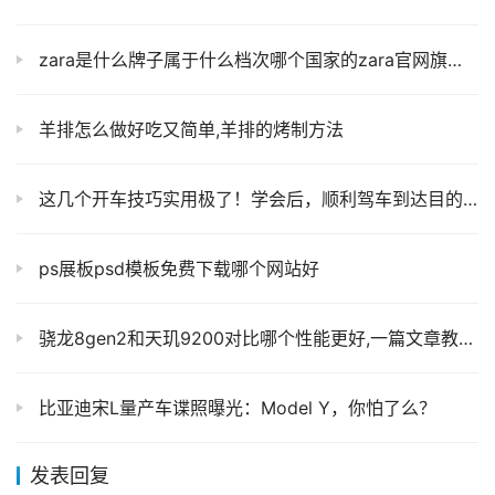
zara是什么牌子属于什么档次哪个国家的zara官网旗舰店
羊排怎么做好吃又简单,羊排的烤制方法
这几个开车技巧实用极了！学会后，顺利驾车到达目的地！
ps展板psd模板免费下载哪个网站好
骁龙8gen2和天玑9200对比哪个性能更好,一篇文章教你该如何选！
比亚迪宋L量产车谍照曝光：Model Y，你怕了么？
发表回复