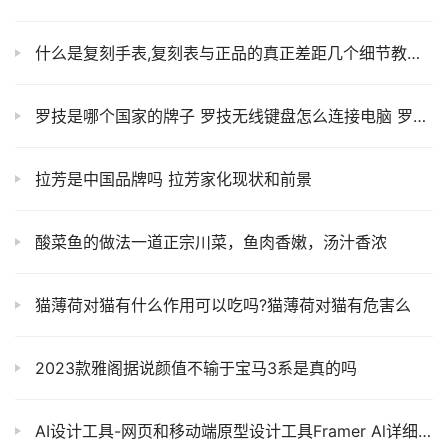
什么是复刻手表,复刻表与正品的真正差距几个细节教你辨别真假！！
罗技是哪个国家的牌子 罗技无线键盘怎么连接电脑 罗技官网
拉芳是中国品牌吗 拉芳家化现状和前景
酸菜鱼的做法一道正宗川菜，鱼肉香嫩，汤汁香浓
猫薄荷对猫有什么作用可以吃吗?猫薄荷对猫有危害么
2023款雅阁据说颜值不输于宝马3系是真的吗
AI设计工具-网页和移动端原型设计工具Framer Al详细介绍主要特点及官网