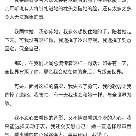
我亲眼看见有人拿起装有浓硫酸的瓶子往她衣服上泼，
亲耳听说有人将针扎进她的枕头划破她的脸，还有太多太多
令人无法想象的事。
我同情她，我心疼她，我多么想挽住她的手，陪着她走
下去。可我没有这样做，我选择了冷眼旁观，我选择了刻意
回避，保全自己。
那时，在我们之间总流传着这样一句话：如果有一天，
全世界背叛了你，那么我会站在你的身后，背叛全世界。
可是，面对这样的情况，我失去了勇气，我的软弱让我
选择了退缩。我害怕，有一天我也会和她一样，与全世界为
敌。
我不忍心去看她的背影，又不情愿看到冷漠的人心。我
只能选择无动于衷，我还会安慰自己：她一直选择忍声吞
气，看来她的内心足够强大。事实证明，我错了。