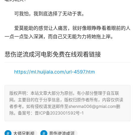
可我怕，我到底选择了无动于衷。
爱莫能助的感觉让人痛苦，就好像眼睁睁看着眼前的人
一点一点坠入深渊，而自己又无能为力将她拖上岸。
悲伤逆流成河电影免费在线观看链接
https://ml.huijiala.com/url-4597.htm
版权声明：本站文章大部分为原创，有小部分整理于自互联
网。主要目的在于分享信息，版权归原作者所有，内容仅供读
者参考。如有侵权请发送邮件至shenma006@gmial.com删
除。备案号：晋ICP备2023001592号-1
大师兄影视
悲伤逆流成河