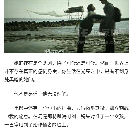
她的存在是个悲剧，除了可怜还是可怜。然而，世界上
并不存在真正的感同身受，你生活在光亮之中，是看不到身
处黑暗的她的。
他不是易遥，他无法理解。
电影中还有一个小小的插曲，显得微乎其微，却立刻戳
中我的痛点。在易遥即将跳海时刻，镜头对准了一个女孩，
一巴掌甩到了始作俑者的脸上。