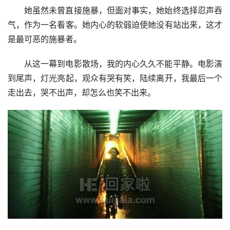
她虽然未曾直接施暴，但面对事实，她始终选择忍声吞
气，作为一名看客。她内心的软弱迫使她没有站出来，这才
是最可恶的施暴者。
从这一幕到电影散场，我的内心久久不能平静。电影演
到尾声，灯光亮起，观众有哭有笑，陆续离开，我最后一个
走出去，哭不出声，却怎么也笑不出来。