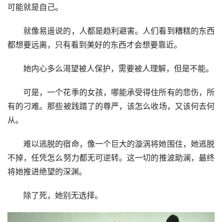
可能就是自己。
就像易遥说的，人都是趋利避害。人们看到糟糕的东西
都想要远离，只有看到美好的东西才会想要靠近。
她内心多么渴望被人保护，需要被人理解，但是不能。
可是，一个花季的女孩，哪能承受得住所有的悲伤，所
有的刁难。那些被践踏了的尊严，该怎么收场，又该何去何
从。
难以逃脱的宿命，像一个巨大的漩涡将她围住，她逃脱
不掉，任凭怎么努力都无可逆转。这一切的推波助澜，最终
将她推进绝望的深渊。
除了死，她别无选择。