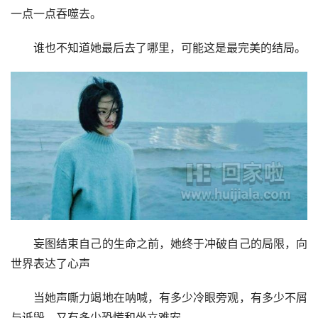
一点一点吞噬去。
谁也不知道她最后去了哪里，可能这是最完美的结局。
妄图结束自己的生命之前，她终于冲破自己的局限，向
世界表达了心声
当她声嘶力竭地在呐喊，有多少冷眼旁观，有多少不屑
与诋毁，又有多少恐慌和坐立难安。