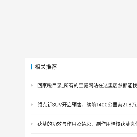
相关推荐
回家啦目录_所有的宝藏网站在这里居然都能找到，这个导航网站真
领克新SUV开启预售，续航1400公里卖21.8万起，
茯苓的功效与作用及禁忌、副作用桂枝茯苓丸作用及