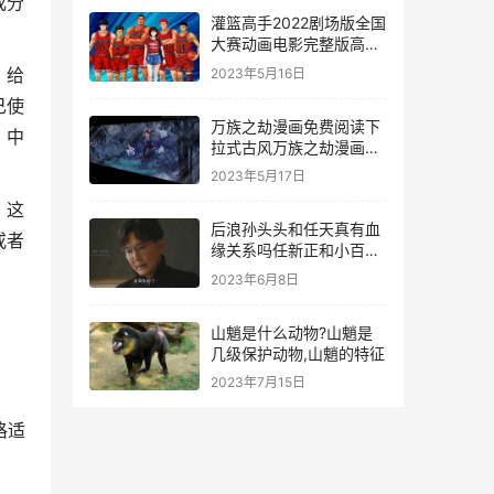
成分
灌篮高手2022剧场版全国
大赛动画电影完整版高清-
动漫-全集
，给
2023年5月16日
己使
万族之劫漫画免费阅读下
、中
拉式古风万族之劫漫画最
新章节
2023年5月17日
，这
后浪孙头头和任天真有血
或者
缘关系吗任新正和小百灵
究竟是什么关系
2023年6月8日
山魈是什么动物?山魈是
几级保护动物,山魈的特征
2023年7月15日
格适