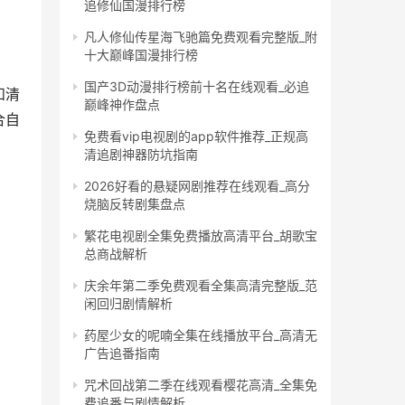
追修仙国漫排行榜
凡人修仙传星海飞驰篇免费观看完整版_附
十大巅峰国漫排行榜
国产3D动漫排行榜前十名在线观看_必追
和清
巅峰神作盘点
合自
免费看vip电视剧的app软件推荐_正规高
清追剧神器防坑指南
2026好看的悬疑网剧推荐在线观看_高分
烧脑反转剧集盘点
繁花电视剧全集免费播放高清平台_胡歌宝
总商战解析
庆余年第二季免费观看全集高清完整版_范
闲回归剧情解析
药屋少女的呢喃全集在线播放平台_高清无
广告追番指南
咒术回战第二季在线观看樱花高清_全集免
费追番与剧情解析