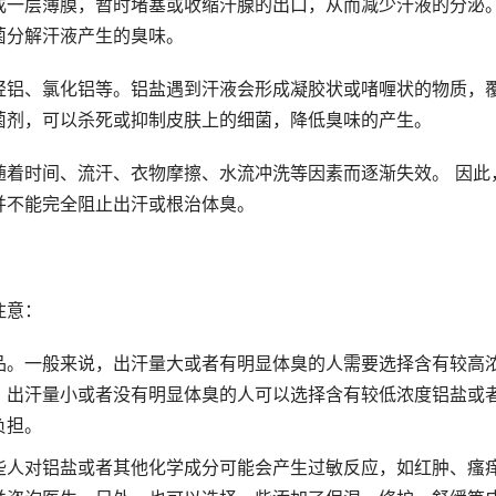
成一层薄膜，暂时堵塞或收缩汗腺的出口，从而减少汗液的分泌
菌分解汗液产生的臭味。
羟铝、氯化铝等。铝盐遇到汗液会形成凝胶状或啫喱状的物质，
菌剂，可以杀死或抑制皮肤上的细菌，降低臭味的产生。
随着时间、流汗、衣物摩擦、水流冲洗等因素而逐渐失效。 因此
并不能完全阻止出汗或根治体臭。
注意：
品。一般来说，出汗量大或者有明显体臭的人需要选择含有较高
；出汗量小或者没有明显体臭的人可以选择含有较低浓度铝盐或
负担。
些人对铝盐或者其他化学成分可能会产生过敏反应，如红肿、瘙