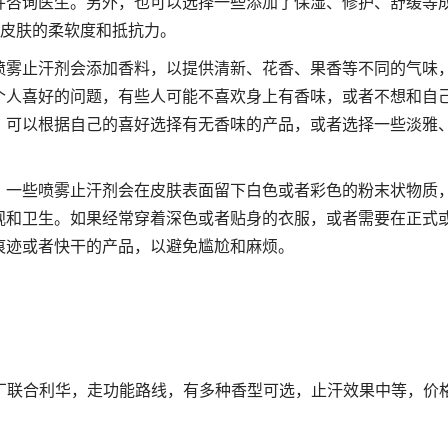
并咨询医生。另外，也可以选择一些添加了保湿、修护、舒缓等
加皮肤的柔软度和抵抗力。
喷雾止汗剂会添加香料，以提供清新、花香、果香等不同的气味
个人喜好的问题，有些人可能不喜欢身上有香味，或者不想和自
，可以根据自己的喜好选择有无香味的产品，或者选择一些淡雅
。一些喷雾止汗剂会在皮肤表面留下白色或者彩色的粉末状物质
观和卫生。如果经常穿着深色或者贴身的衣服，或者需要在正式
痕迹或者快干的产品，以避免尴尬和麻烦。
大厂联合利华，走功能路线，有多种香型可选，止汗效果中等，价