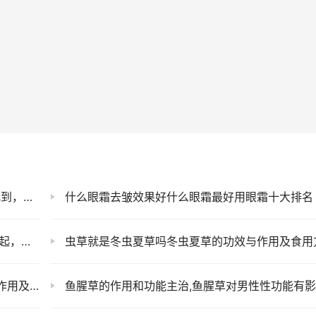
的太牛了
什么眼霜去皱效果好什么眼霜最好用眼霜十大排名
能火吗
虫草就是冬虫夏草吗冬虫夏草的功效与作用及食用方法视频讲
功能主治
鱼腥草的作用和功能主治,鱼腥草对男性性功能有影响