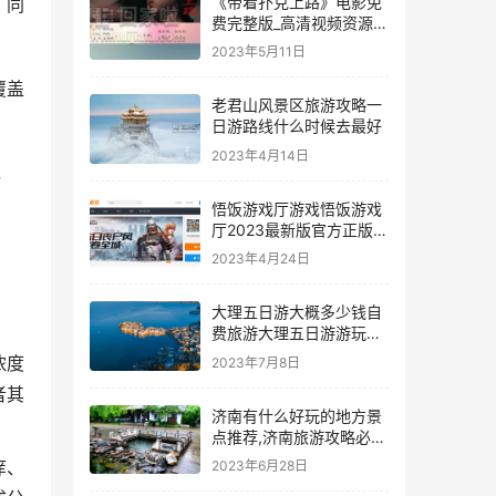
《带着扑克上路》电影免
。同
费完整版_高清视频资源在
线观看-2345影视
2023年5月11日
覆盖
老君山风景区旅游攻略一
日游路线什么时候去最好
2023年4月14日
，
悟饭游戏厅游戏悟饭游戏
厅2023最新版官方正版下
载-悟饭游戏厅官网
2023年4月24日
大理五日游大概多少钱自
费旅游大理五日游游玩攻
略,自驾游
浓度
2023年7月8日
者其
济南有什么好玩的地方景
点推荐,济南旅游攻略必去
景点
痒、
2023年6月28日