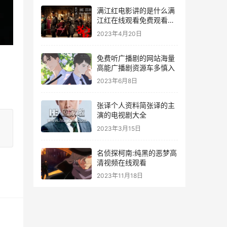
满江红电影讲的是什么满
江红在线观看免费观看完
整版
2023年4月20日
免费听广播剧的网站海量
高能广播剧资源车多慎入
2023年6月8日
张译个人资料简张译的主
演的电视剧大全
2023年3月15日
名侦探柯南:纯黑的恶梦高
清视频在线观看
2023年11月18日