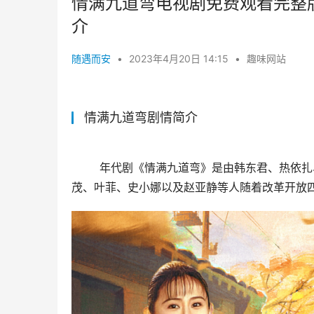
情满九道弯电视剧免费观看完整
介
随遇而安
•
2023年4月20日 14:15
•
趣味网站
情满九道弯剧情简介
        年代剧《情满九道弯》是由韩东君、热依扎、陈瑶主演的。这部电视剧叙述了从小在胡同里一同长大的杨树
茂、叶菲、史小娜以及赵亚静等人随着改革开放