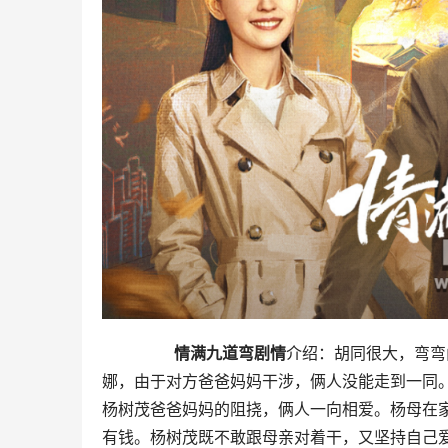
情满九道弯剧情
介绍：胡同很大，弯弯
娜，由于对方爸爸妈妈干涉，俩人没能走到一同
杨树茂爸爸妈妈的阻挠，俩人一向相爱。杨母在
有钱。杨树茂既不敢跟母亲对着干，又坚持自己