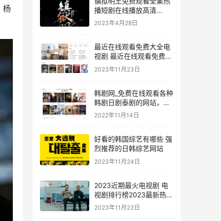
镇狱明王免费观看全集热
，杨
播短剧在线播放高清
1080P镇狱明王剧情介绍
2023年4月28日
最近在线观看免费大全电
视剧 最近在线观看免费完
整版高清韩剧
2023年11月23日
韩剧网_免费在线观看各种
韩剧日剧泰剧的网站，完
美支持所有设备平台
2022年11月14日
好看的韩国综艺有哪些 强
烈推荐的日韩综艺网站
2023年11月24日
2023近期最火电视剧 电
视剧排行榜2023最新热播
剧
2023年11月23日