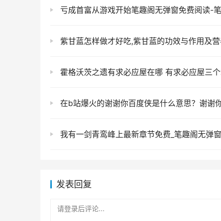
亏成首富从游戏开始笔趣阁无弹窗免费阅读-
紫甘蓝怎样做才好吃,紫甘蓝的功效与作用及营
霍格沃茨之遗有求必应屋在哪 有求必应屋三个箱子 霍格沃茨
在b站爆火的谢谢你百度侠是什么意思？谢谢你，百
我有一剑青鸾峰上最新章节免费_笔趣阁无弹
发表回复
请登录后评论...