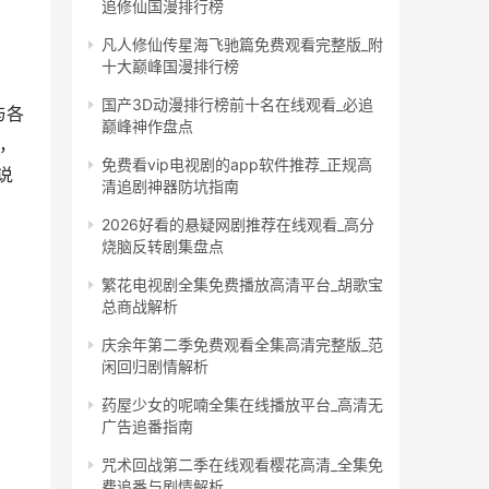
追修仙国漫排行榜
凡人修仙传星海飞驰篇免费观看完整版_附
十大巅峰国漫排行榜
国产3D动漫排行榜前十名在线观看_必追
与各
巅峰神作盘点
，
免费看vip电视剧的app软件推荐_正规高
说
清追剧神器防坑指南
2026好看的悬疑网剧推荐在线观看_高分
烧脑反转剧集盘点
繁花电视剧全集免费播放高清平台_胡歌宝
总商战解析
庆余年第二季免费观看全集高清完整版_范
闲回归剧情解析
药屋少女的呢喃全集在线播放平台_高清无
广告追番指南
咒术回战第二季在线观看樱花高清_全集免
费追番与剧情解析