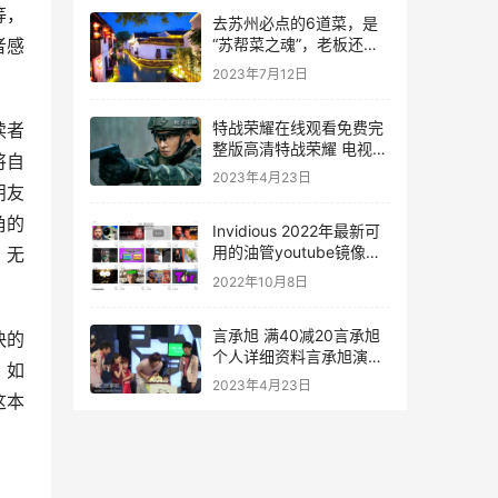
等，
去苏州必点的6道菜，是
者感
“苏帮菜之魂”，老板还以
为你是苏州人
2023年7月12日
特战荣耀在线观看免费完
读者
整版高清特战荣耀 电视剧
将自
剧情介绍
2023年4月23日
朋友
角的
Invidious 2022年最新可
用的油管youtube镜像站
，无
点，评论区居然也同步过
2022年10月8日
来了！
言承旭 满40减20言承旭
快的
个人详细资料言承旭演过
。如
的所有电视剧
2023年4月23日
这本