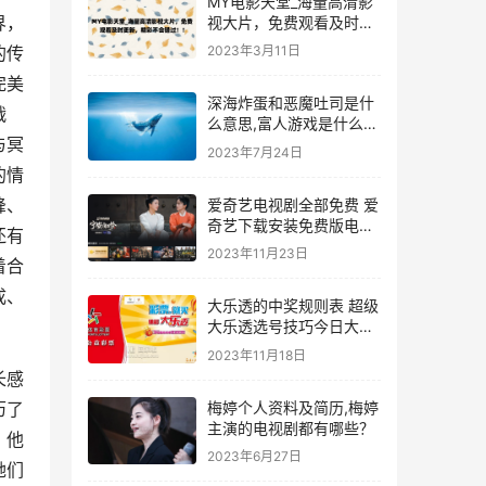
MY电影天堂_海量高清影
界，
视大片，免费观看及时更
新，精彩不会错过！！
的传
2023年3月11日
完美
深海炸蛋和恶魔吐司是什
战
么意思,富人游戏是什么意
与冥
思
2023年7月24日
的情
峰、
爱奇艺电视剧全部免费 爱
奇艺下载安装免费版电视
还有
剧
2023年11月23日
着合
成、
大乐透的中奖规则表 超级
大乐透选号技巧今日大数
据分析精准预测推荐
2023年11月18日
长感
梅婷个人资料及简历,梅婷
历了
主演的电视剧都有哪些？
，他
2023年6月27日
她们