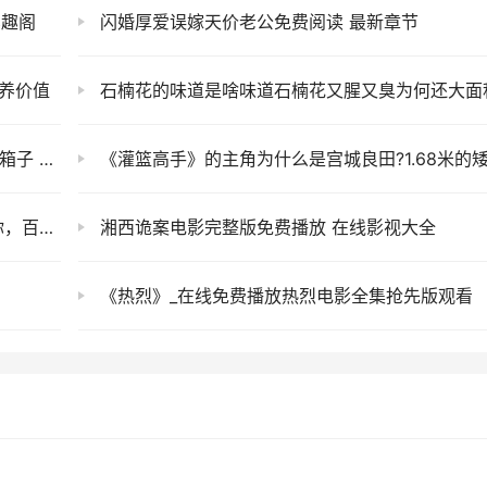
笔趣阁
闪婚厚爱误嫁天价老公免费阅读 最新章节
养价值
石楠花的味道是啥味道石楠花又腥又臭为何还大面积
之遗官网
《灌篮高手》的主角为什么是宫城良田?1.68米的矮子凭什么称为主角
度侠！
湘西诡案电影完整版免费播放 在线影视大全
窗
《热烈》_在线免费播放热烈电影全集抢先版观看