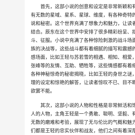
首先，这部小说的创意和设定是非常新颖和
有无数的星域、星系、星球、维度，有各种奇特
说和秘密。这个世界充满了想象力和魅力，让读
结合。辰东在这个世界中安排了很多精彩纷呈、
斗、征服。小说中充满了各种惊险刺激的战斗场
族的决战等，这些战斗都有着细腻的描写和震撼
感场面，比如王轻与苏若雪的相遇、相知、相爱
张峰等的友情、互助、牺牲等，这些情感都有着
各种神秘惊奇的秘密揭晓，比如王轻的身世之谜
理的设定和惊艳的解答，让读者惊叹不已、目不
欲罢不能。
其次，这部小说的人物和性格是非常鲜活和
人的人物，主角王轻是一个勇敢、聪明、坚毅、
无数的磨难和考验，展现了无与伦比的气概和魅
们都是王轻的忠实伙伴和战友，他们之间有着深