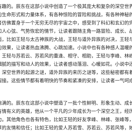
有趣的。辰东在这部小说中创造了一个极其庞大和复杂的深空世
的生命形式和力量体系，有各种惊险的冒险和挑战，有各种神秘
者仿佛置身于一个无穷无尽的宇宙之中，感受到了科幻和玄幻的
扣人心弦、气势恢宏的情节，让读者跟随主角一路冒险、成长、
面，比如王轻与太古神族的大战，王轻与道外异族的对决，王轻
的效果，让读者热血沸腾、心跳加速。小说中也有各种感人温暖
，王轻与苏若云、苏若风的重逢、相守、相助，王轻与李峰、林
细腻的描写和动人的效果，让读者感动落泪、心暖如花。小说中
，深空世界的起源之谜，道外异族的来历之谜等，这些秘密都有
暇接。这些情节都有着明快的节奏和紧凑的安排，让读者一气呵
饱满的。辰东在这部小说中塑造了一批个性鲜明、形象生动、成
有情有义的英雄，他从一个平凡的少年成长为一个深空之王，经
力。其他角色也各有特色，比如王轻的好友李峰、林峰、张峰等
厚的友情和信任；比如王轻的爱人苏若雪、苏若云、苏若风等，