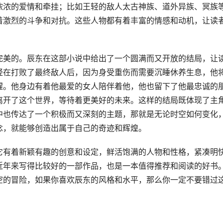
浓浓的爱情和牵挂；比如王轻的敌人太古神族、道外异族、冥族
着激烈的斗争和对抗。这些人物都有着丰富的情感和动机，让读
完美的。辰东在这部小说中给出了一个圆满而又开放的结局，让
轻在打败了最终敌人后，因为身受重伤而需要沉睡休养生息，他
醒。他身边有着他最爱的女人陪伴着他，他也留下了他最忠诚的
离开了这个世界，等待着更美好的未来。这样的结局既体现了主
中也传达了一个积极而又深刻的主题，那就是无论时空如何变化
念，就能够创造出属于自己的奇迹和辉煌。
它有着新颖有趣的创意和设定，鲜活饱满的人物和性格，紧凑明
近年来写得比较好的一部作品，也是一本值得推荐和阅读的好书
空的冒险，如果你喜欢辰东的风格和水平，那么你一定不要错过