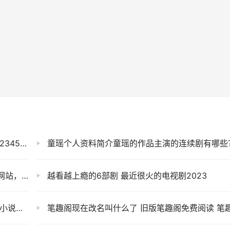
45影视
童瑶个人资料简介童瑶的作品主演的连续剧有哪些
它就够了
越看越上瘾的6部剧 最近很火的电视剧2023
读神器
笔趣阁现在改名叫什么了 旧版笔趣阁免费阅读 笔趣阁官