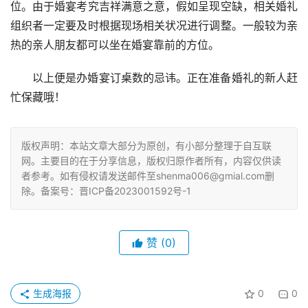
位。由于婚宴考究吉祥满意之意，假如呈现空缺，相关婚礼
组织者一定要及时根据现场相关状况进行调整。一般较为亲
热的亲人朋友都可以坐在婚宴靠前的方位。
以上便是办婚宴订桌数的忌讳。正在准备婚礼的新人赶
忙保藏哦！
版权声明：本站文章大部分为原创，有小部分整理于自互联
网。主要目的在于分享信息，版权归原作者所有，内容仅供读
者参考。如有侵权请发送邮件至shenma006@gmial.com删
除。备案号：晋ICP备2023001592号-1
赞
(0)
生成海报
0
0