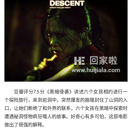
豆瓣评分7.5分《黑暗侵袭》讲述六个女孩相约进行一
个探险旅行，来到岩洞中，突然爆发的崩塌封住了山洞的入
口，让她们断绝了和外界的联系，六个女孩在黑暗中探索时
遭遇秘洞怪物疯狂噬人的故事。好奇心有多可怕，这部电影
做出了很强的解释。