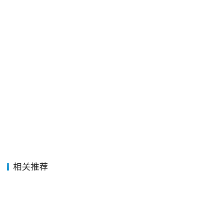
相关推荐
武林外传电视剧的详细简介以及在线观看视频