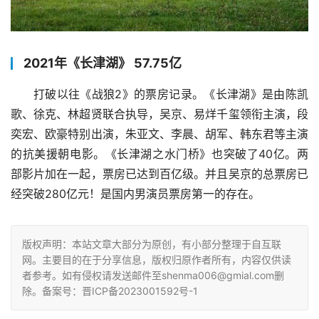
2021年《长津湖》 57.75亿
打破以往《战狼2》的票房记录。《长津湖》是由陈凯
歌、徐克、林超贤联合执导，吴京、易烊千玺领衔主演，段
奕宏、欧豪特别出演，朱亚文、李晨、胡军、韩东君等主演
的抗美援朝电影。《长津湖之水门桥》也突破了40亿。两
部影片加在一起，票房已达到百亿级。并且吴京的总票房已
经突破280亿元！是国内男演员票房第一的存在。
版权声明：本站文章大部分为原创，有小部分整理于自互联
网。主要目的在于分享信息，版权归原作者所有，内容仅供读
者参考。如有侵权请发送邮件至shenma006@gmial.com删
除。备案号：晋ICP备2023001592号-1