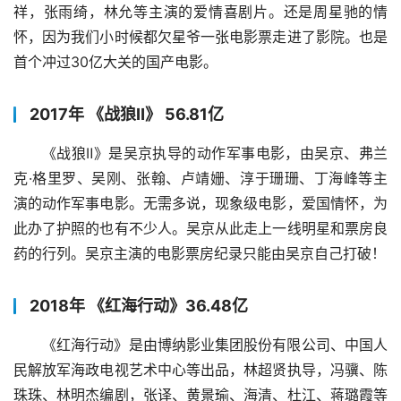
祥，张雨绮，林允等主演的爱情喜剧片。还是周星驰的情
怀，因为我们小时候都欠星爷一张电影票走进了影院。也是
首个冲过30亿大关的国产电影。
2017年 《战狼Ⅱ》 56.81亿
《战狼Ⅱ》是吴京执导的动作军事电影，由吴京、弗兰
克·格里罗、吴刚、张翰、卢靖姗、淳于珊珊、丁海峰等主
演的动作军事电影。无需多说，现象级电影，爱国情怀，为
此办了护照的也有不少人。吴京从此走上一线明星和票房良
药的行列。吴京主演的电影票房纪录只能由吴京自己打破！
2018年 《红海行动》36.48亿
《红海行动》是由博纳影业集团股份有限公司、中国人
民解放军海政电视艺术中心等出品，林超贤执导，冯骥、陈
珠珠、林明杰编剧，张译、黄景瑜、海清、杜江、蒋璐霞等