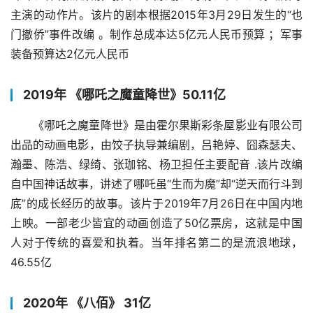
主演的动作片。该片的剧本根据2015年3月29日发生的“也
门撤侨”事件改编 。制作总成本达5亿元人民币预算 ；军事
装备预算达2亿元人民币
2019年 《哪吒之魔童降世》50.11亿
《哪吒之魔童降世》是由霍尔果斯彩条屋影业有限公司
出品的动画电影，由饺子执导兼编剧，吕艳婷、囧森瑟夫、
瀚墨、陈浩、绿绮、张珈铭、杨卫担任主要配音 .该片改编
自中国神话故事，讲述了哪吒虽“生而为魔”却“逆天而行斗到
底”的成长经历的故事。该片于2019年7月26日在中国内地
上映。一部老少皆宜的动画创造了50亿票房，这就是中国
人对于传统的喜爱和执着。当年排名第二的是流浪地球，
46.55亿
2020年 《八佰》 31亿