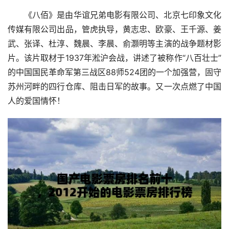
《八佰》是由华谊兄弟电影有限公司、北京七印象文化
传媒有限公司出品，管虎执导，黄志忠、欧豪、王千源、姜
武、张译、杜淳、魏晨、李晨、俞灏明等主演的战争题材影
片。该片取材于1937年淞沪会战，讲述了被称作“八百壮士”
的中国国民革命军第三战区88师524团的一个加强营，固守
苏州河畔的四行仓库、阻击日军的故事。又一次点燃了中国
人的爱国情怀！