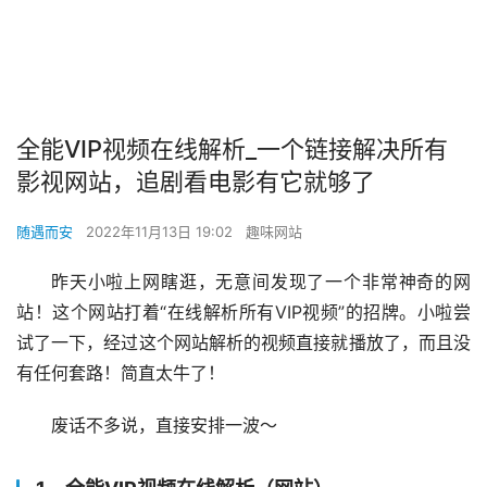
全能VIP视频在线解析_一个链接解决所有
影视网站，追剧看电影有它就够了
随遇而安
2022年11月13日 19:02
趣味网站
昨天小啦上网瞎逛，无意间发现了一个非常神奇的网
站！这个网站打着“在线解析所有VIP视频”的招牌。小啦尝
试了一下，经过这个网站解析的视频直接就播放了，而且没
有任何套路！简直太牛了！
废话不多说，直接安排一波～