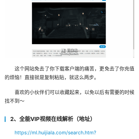
这个网站免去了你下载客户端的痛苦，更免去了你充值
的烦恼！直接就是复制粘贴，就这么两步。
喜欢的小伙伴们可以收藏起来，以免以后有需要的时候
找不到～
2、全能VIP视频在线解析（地址）
https://ml.huijiala.com/search.htm?