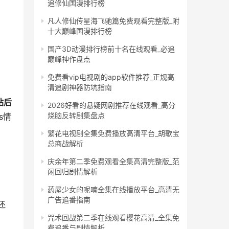
追修仙国漫排行榜
凡人修仙传星海飞驰篇免费观看完整版_附
十大巅峰国漫排行榜
国产3D动漫排行榜前十名在线观看_必追
巅峰神作盘点
免费看vip电视剧的app软件推荐_正规高
清追剧神器防坑指南
站后
2026好看的悬疑网剧推荐在线观看_高分
烧脑反转剧集盘点
s情
繁花电视剧全集免费播放高清平台_胡歌宝
总商战解析
庆余年第二季免费观看全集高清完整版_范
闲回归剧情解析
药屋少女的呢喃全集在线播放平台_高清无
广告追番指南
还
咒术回战第二季在线观看樱花高清_全集免
费追番与剧情解析