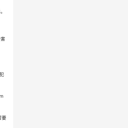
影。
受害
犯
m
誓要