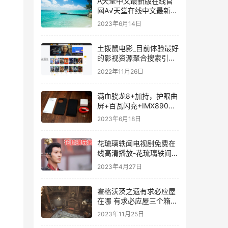
A天堂中文最新版在线官
网A√天堂在线中文最新版
下载2022
2023年6月14日
土拨鼠电影_目前体验最好
的影视资源聚合搜索引
擎，帮你瞬间找到好片子
2022年11月26日
满血骁龙8+加持，护眼曲
屏+百瓦闪充+IMX890，
还有16+512G大内存
2023年6月18日
花琉璃轶闻电视剧免费在
线高清播放-花琉璃轶闻电
视剧剧情介绍
2023年4月27日
霍格沃茨之遗有求必应屋
在哪 有求必应屋三个箱子
霍格沃茨之遗官网
2023年11月25日