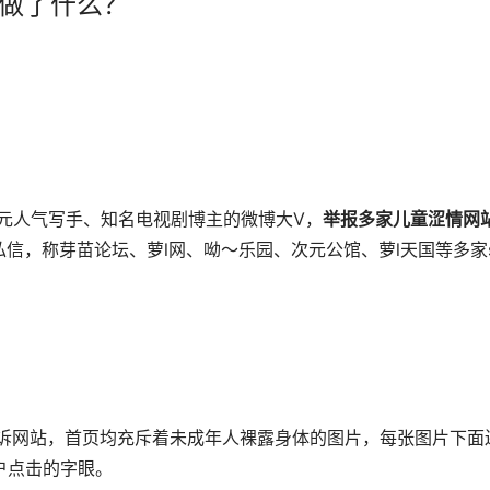
体做了什么？
次元人气写手、知名电视剧博主的微博大V，
举报多家儿童涩情网
信，称芽苗论坛、萝l网、呦～乐园、次元公馆、萝l天国等多家
主所诉网站，首页均充斥着未成年人裸露身体的图片，每张图片下面
用户点击的字眼。