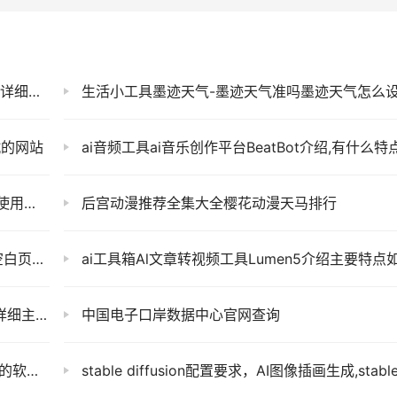
官网地址
生活小工具墨迹天气-墨迹天气准吗墨迹天气怎么设置到桌面显
赋的网站
ai音频工具ai音乐创作平台BeatBot介绍,有什么特点,怎么使用及官网
网地址
后宫动漫推荐全集大全樱花动漫天马排行
ps官网
ai工具箱Al文章转视频工具Lumen5介绍主要特点如何使用及官网地
使用及官网
中国电子口岸数据中心官网查询
件推荐
stable diffusion配置要求，AI图像插画生成,stable diffusion官