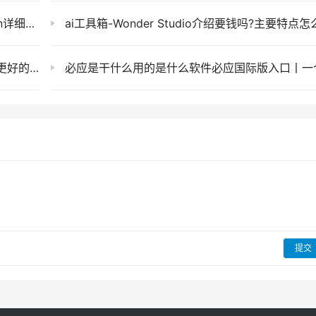
sAI官网
ai工具箱-Wonder Studio介绍要钱吗?主要特点怎么使用及官网地
云存储！
必应是干什么用的是什么软件必应国际版入口丨一个被忽略的“宝藏
提交