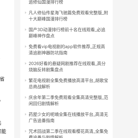
追修仙国漫排行榜
凡人修仙传星海飞驰篇免费观看完整版_附
十大巅峰国漫排行榜
国产3D动漫排行榜前十名在线观看_必追
巅峰神作盘点
免费看vip电视剧的app软件推荐_正规高
清追剧神器防坑指南
于
2026好看的悬疑网剧推荐在线观看_高分
烧脑反转剧集盘点
节省
繁花电视剧全集免费播放高清平台_胡歌宝
总商战解析
庆余年第二季免费观看全集高清完整版_范
。
闲回归剧情解析
药屋少女的呢喃全集在线播放平台_高清无
广告追番指南
选
可能
咒术回战第二季在线观看樱花高清_全集免
费追番与剧情解析