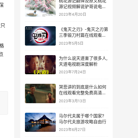
桃花源记翻译及原文桃花
保
源记视频解说驴哥说电影-
动画短片《桃花源记》
2023年4月20日
，只
《鬼灭之刃》-鬼灭之刃第
三季锻刀村篇在线观看高
清全集完整版
2023年5月5日
格
点
为什么说天道害了很多人,
天道电视剧深度解析
2023年7月24日
。
哭悲讲的到底是什么如何
在线观看完整免费高清原
声
2023年3月13日
马尔代夫属于哪个国家?
马尔代夫旅游攻略自由行
2023年6月27日