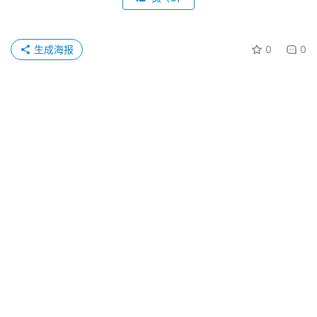
生成海报
0
0