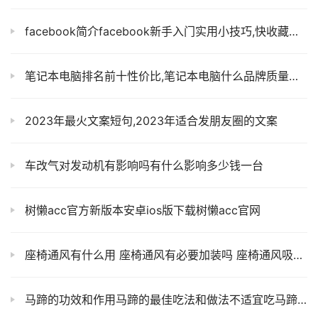
facebook简介facebook新手入门实用小技巧,快收藏起来吧！！
笔记本电脑排名前十性价比,笔记本电脑什么品牌质量最好
2023年最火文案短句,2023年适合发朋友圈的文案
车改气对发动机有影响吗有什么影响多少钱一台
树懒acc官方新版本安卓ios版下载树懒acc官网
座椅通风有什么用 座椅通风有必要加装吗 座椅通风吸气和吹气区别那个好
马蹄的功效和作用马蹄的最佳吃法和做法不适宜吃马蹄的人群有哪些