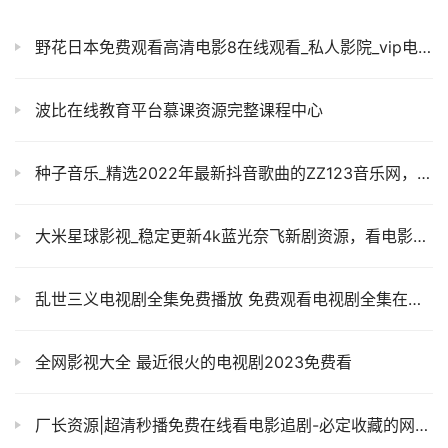
野花日本免费观看高清电影8在线观看_私人影院_vip电影免费观看
波比在线教育平台慕课资源完整课程中心
种子音乐_精选2022年最新抖音歌曲的ZZ123音乐网，喜欢听歌的朋友别错过
大米星球影视_稳定更新4k蓝光奈飞新剧资源，看电影电视剧首选的在线平台
乱世三义电视剧全集免费播放 免费观看电视剧全集在线播放
全网影视大全 最近很火的电视剧2023免费看
厂长资源|超清秒播免费在线看电影追剧-必定收藏的网站！