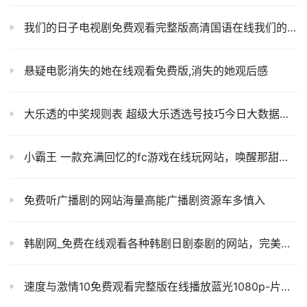
我们的日子电视剧免费观看完整版高清国语在线我们的日子剧情介绍
悬疑电影消失的她在线观看免费版,消失的她观后感
大乐透的中奖规则表 超级大乐透选号技巧今日大数据分析精准预测推荐
小霸王 一款充满回忆的fc游戏在线玩网站，唤醒那甜甜的童年记忆！
免费听广播剧的网站海量高能广播剧资源车多慎入
韩剧网_免费在线观看各种韩剧日剧泰剧的网站，完美支持所有设备平台
速度与激情10免费观看完整版在线播放蓝光1080p-片库网