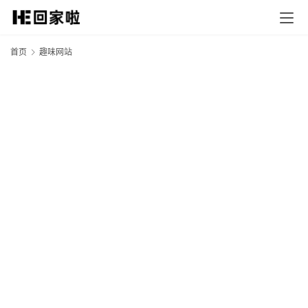
首页
趣味网站