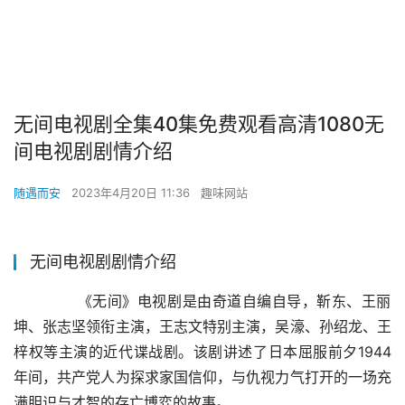
无间电视剧全集40集免费观看高清1080无
间电视剧剧情介绍
随遇而安
2023年4月20日 11:36
趣味网站
无间电视剧剧情介绍
       《无间》电视剧是由奇道自编自导，靳东、王丽
坤、张志坚领衔主演，王志文特别主演，吴濠、孙绍龙、王
梓权等主演的近代谍战剧。该剧讲述了日本屈服前夕1944
年间，共产党人为探求家国信仰，与仇视力气打开的一场充
满胆识与才智的存亡博弈的故事。