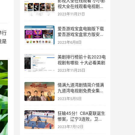
影视大全在线观看 小小影
视大全在线观看电视剧免
费
2023年11月21日
爱吾游戏宝盒电脑版下载
举行
爱吾游戏宝盒官方版安卓
ios下载
说是
2023年6月8日
美剧排行榜前十名2023电
视剧有哪些 十大必看美剧
2023年11月25日
情满九道湾剧情简介情满
九道湾电视剧免费全集播
出在线看观看-星空影视
2023年5月5日
狂输45分！CBA夏联诞生
惨案，辽宁3连败，卫冕
冠军未来堪忧！
2023年7月12日