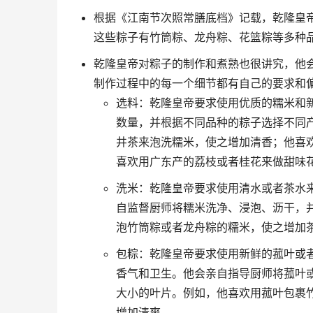
根据《江南节次照常膳底档》记载，乾隆皇帝
这些粽子有竹筒粽、龙舟粽、花篮粽等多种
乾隆皇帝对粽子的制作和煮熟也很讲究，他
制作过程中的每一个细节都有自己的要求和
选料：乾隆皇帝要求使用优质的糯米和
数量，并根据不同品种的粽子选择不同
井茶来泡洗糯米，使之增加清香；他喜
喜欢用广东产的荔枝或者桂花来做甜味
洗米：乾隆皇帝要求使用清水或者茶水
自监督厨师将糯米洗净、浸泡、沥干，
泡竹筒粽或者龙舟粽的糯米，使之增加
包粽：乾隆皇帝要求使用新鲜的菰叶或
香气和卫生。他会亲自指导厨师将菰叶
大小的叶片。例如，他喜欢用菰叶包裹
增加清爽。