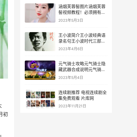
涵烟芙蓉髻图片涵烟芙蓉
髻视频教程！必须拥有的
魅力发型！
2023年5月3日
王小波简介王小波经典语
录名句王小波时代三部曲
免费阅读
2023年4月6日
元气骑士攻略元气骑士隐
藏武器合成说明元气骑士
下载官网
2023年5月4日
连续剧推荐 电视连续剧全
集免费观看 片库网
大
2023年11月21日
月初