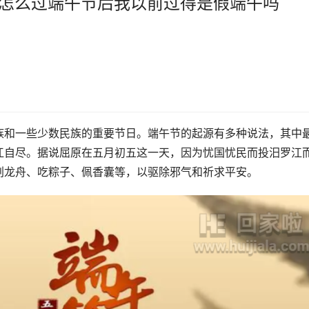
隆怎么过端午节后我以前过得是假端午吗
族和一些少数民族的重要节日。端午节的起源有多种说法，其中
江自尽。据说屈原在五月初五这一天，因为忧国忧民而投汨罗江
划龙舟、吃粽子、佩香囊等，以驱除邪气和祈求平安。