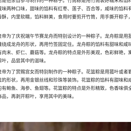
也是他亲自参与制作的一种粽子。竹筒粽是用竹筒装好糯米和馅
咸味两种口味，甜味的馅料有红枣、莲子、百合等，咸味的馅料
香酥，内里软糯，馅料鲜美，食用时要剪开竹筒，用手撕开粽子
皇帝为了庆祝端午节赛龙舟而特别设计的一种粽子。龙舟粽是用
缠绕成龙舟的形状，再用竹签固定住。龙舟粽的馅料有甜味和咸
有肉末、虾仁、蘑菇等。龙舟粽的特点是外形美观，色彩鲜艳，
粽叶，品尝其中的滋味。
皇帝为了赏赐宫女而特别制作的一种粽子。花篮粽是用菰叶或者
篮的形状，再用金银丝线和珍珠等装饰。花篮粽的馅料有甜味和
的有鲍鱼、海参、鱼翅等。花篮粽的特点是外形精致，色香味俱
饰品，再剥开粽叶，享用其中的美味。