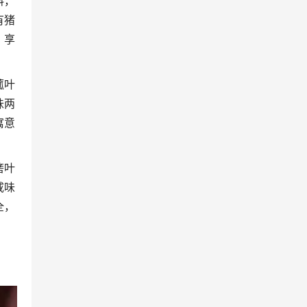
料，
有猪
，享
菰叶
味两
寓意
箬叶
咸味
全，