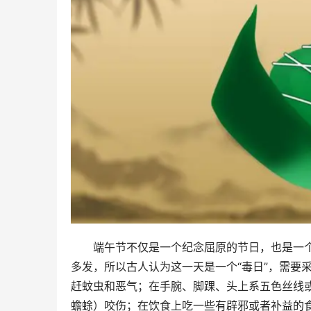
端午节不仅是一个纪念屈原的节日，也是一
多发，所以古人认为这一天是一个“毒日”，需要
赶蚊虫和恶气；在手腕、脚踝、头上系五色丝线或
蟾蜍）咬伤；在饮食上吃一些有辟邪或者补益的