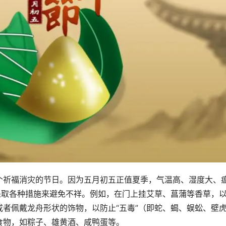
个祈福消灾的节日。因为五月初五正值夏季，气温高、湿度大、
采取各种措施来避免不祥。例如，在门上挂艾草、菖蒲等香草，
者佩戴龙舟形状的饰物，以防止“五毒”（即蛇、蝎、蜈蚣、壁
食物，如粽子、雄黄酒、咸鸭蛋等。