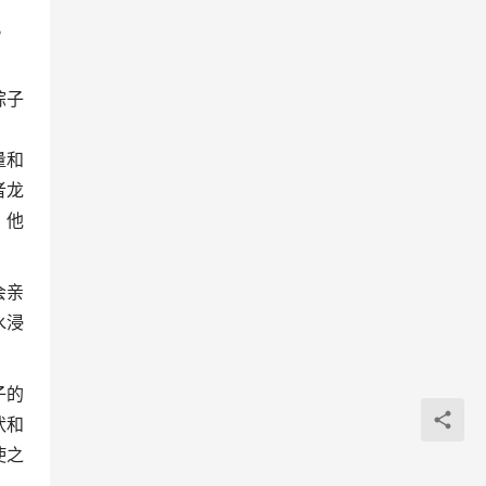
。
粽子
量和
者龙
；他
会亲
水浸
子的
状和
使之