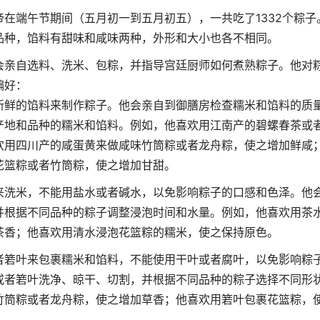
在端午节期间（五月初一到五月初五），一共吃了1332个粽子
品种，馅料有甜味和咸味两种，外形和大小也各不相同。
会亲自选料、洗米、包粽，并指导宫廷厨师如何煮熟粽子。他对
偏好：
新鲜的馅料来制作粽子。他会亲自到御膳房检查糯米和馅料的质
产地和品种的糯米和馅料。例如，他喜欢用江南产的碧螺春茶或
欢用四川产的咸蛋黄来做咸味竹筒粽或者龙舟粽，使之增加鲜咸
花篮粽或者竹筒粽，使之增加甘甜。
来洗米，不能用盐水或者碱水，以免影响粽子的口感和色泽。他
并根据不同品种的粽子调整浸泡时间和水量。例如，他喜欢用茶
茶香；他喜欢用清水浸泡花篮粽的糯米，使之保持原色。
者箬叶来包裹糯米和馅料，不能使用干叶或者腐叶，以免影响粽
或者箬叶洗净、晾干、切割，并根据不同品种的粽子选择不同形
竹筒粽或者龙舟粽，使之增加草香；他喜欢用箬叶包裹花篮粽，