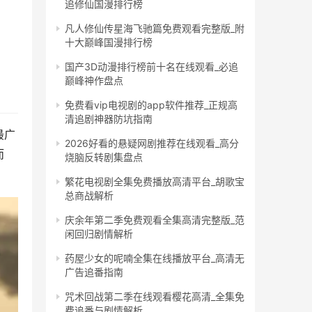
追修仙国漫排行榜
凡人修仙传星海飞驰篇免费观看完整版_附
十大巅峰国漫排行榜
国产3D动漫排行榜前十名在线观看_必追
巅峰神作盘点
免费看vip电视剧的app软件推荐_正规高
清追剧神器防坑指南
最广
2026好看的悬疑网剧推荐在线观看_高分
而
烧脑反转剧集盘点
繁花电视剧全集免费播放高清平台_胡歌宝
总商战解析
庆余年第二季免费观看全集高清完整版_范
闲回归剧情解析
药屋少女的呢喃全集在线播放平台_高清无
广告追番指南
咒术回战第二季在线观看樱花高清_全集免
费追番与剧情解析