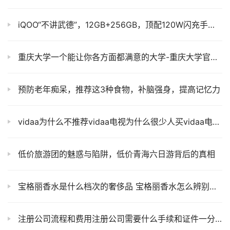
iQOO“不讲武德”，12GB+256GB，顶配120W闪充手机降至1499元
重庆大学一个能让你各方面都满意的大学-重庆大学官网研究生招收网
预防老年痴呆，推荐这3种食物，补脑强身，提高记忆力
vidaa为什么不推荐vidaa电视为什么很少人买vidaa电视停产了吗
低价旅游团的魅惑与陷阱，低价青海六日游背后的真相
宝格丽香水是什么档次的奢侈品 宝格丽香水怎么辨别真假
注册公司流程和费用注册公司需要什么手续和证件一分钟教你学会注册公司