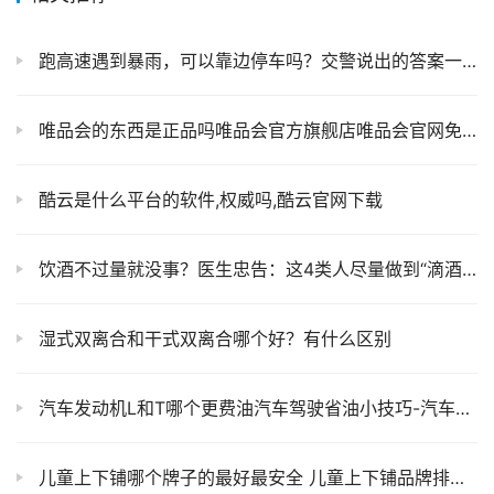
跑高速遇到暴雨，可以靠边停车吗？交警说出的答案一看就懂！
唯品会的东西是正品吗唯品会官方旗舰店唯品会官网免费下载
酷云是什么平台的软件,权威吗,酷云官网下载
饮酒不过量就没事？医生忠告：这4类人尽量做到“滴酒不沾”
湿式双离合和干式双离合哪个好？有什么区别
汽车发动机L和T哪个更费油汽车驾驶省油小技巧-汽车之家
儿童上下铺哪个牌子的最好最安全 儿童上下铺品牌排行榜