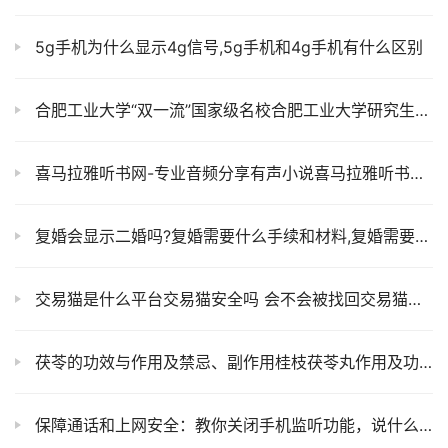
5g手机为什么显示4g信号,5g手机和4g手机有什么区别
合肥工业大学“双一流”国家级名校合肥工业大学研究生招生网
喜马拉雅听书网-专业音频分享有声小说喜马拉雅听书免费版下载
复婚会显示二婚吗?复婚需要什么手续和材料,复婚需要多长时间
交易猫是什么平台交易猫安全吗 会不会被找回交易猫手游交易平台
茯苓的功效与作用及禁忌、副作用桂枝茯苓丸作用及功能主治
保障通话和上网安全：教你关闭手机监听功能，说什么就推荐什么