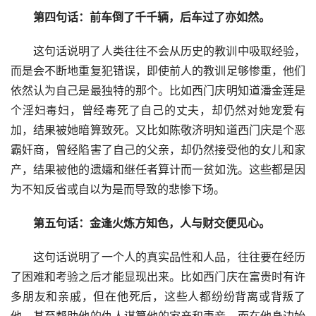
第四句话：前车倒了千千辆，后车过了亦如然。
这句话说明了人类往往不会从历史的教训中吸取经验，
而是会不断地重复犯错误，即使前人的教训足够惨重，他们
依然认为自己是最独特的那个。比如西门庆明知道潘金莲是
个淫妇毒妇，曾经毒死了自己的丈夫，却仍然对她宠爱有
加，结果被她暗算致死。又比如陈敬济明知道西门庆是个恶
霸奸商，曾经陷害了自己的父亲，却仍然接受他的女儿和家
产，结果被他的遗孀和继任者算计而一贫如洗。这些都是因
为不知反省或自以为是而导致的悲惨下场。
第五句话：金逢火炼方知色，人与财交便见心。
这句话说明了一个人的真实品性和人品，往往要在经历
了困难和考验之后才能显现出来。比如西门庆在富贵时有许
多朋友和亲戚，但在他死后，这些人都纷纷背离或背叛了