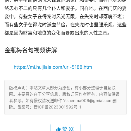
他，甚至帮助他的仇人谋算他的家产和妻妾。而在他身边始
终忠心不二的只有几个仆人和妻子。同样地，在西门庆的妻
妾中，有些女子在得宠时风光无限，在失宠时却落魄不堪；
而有些女子在得宠时谦虚节俭，在失宠时也坚强乐观。这些
都是因为财富和地位的变化而暴露出来的人性之真。
金瓶梅名句视频讲解
https://ml.huijiala.com/url-5188.htm
版权声明：本站文章大部分为原创，有小部分整理于自互联
网。主要目的在于分享信息，版权归原作者所有，内容仅供读
者参考。如有侵权请发送邮件至shenma006@gmial.com删
除。备案号：晋ICP备2023001592号-1
赞
(0)