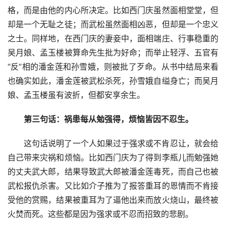
格，而是由他的内心所决定。比如西门庆虽然面相堂堂，但
却是一个无耻之徒；而武松虽然面相凶恶，但却是一个忠义
之士。同样地，在西门庆的妻妾中，面相端庄、行事稳重的
吴月娘、孟玉楼被算命先生批为好命；而举止轻浮、五官有
“反”相的潘金莲和孙雪娥，则被批了歹命。从书中结局来看
也确实如此，潘金莲被武松杀死，孙雪娥自缢身亡；而吴月
娘、孟玉楼虽有波折，但都安享余生。
第三句话：祸患每从勉强得，烦恼皆因不忍生。
这句话说明了一个人如果过于强求或不肯忍让，就会给
自己带来灾祸和烦恼。比如西门庆为了得到李瓶儿而勉强她
的丈夫武大郎，结果导致武大郎被潘金莲毒死，而自己也被
武松报仇杀害。又比如介子推为了报答重耳的恩情而不肯接
受他的赏赐，结果被重耳为了逼他出来而放火烧山，最终被
火焚而死。这些都是因为强求或不忍而招致的悲剧。