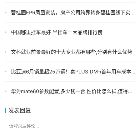
碧桂园EPR凤凰家装，房产公司跨界转身碧桂园线下实体凤凰家装你怎么看！
中国哪里挂车最好 半挂车十大品牌排行榜
文科就业前景最好的十大专业都有哪些,分别有什么优势
比亚迪6月销量超25万辆！秦PLUS DM-i首年用车成本如何
华为mate60参数配置,多少钱一台,性价比怎么样,值得买吗?
发表回复
请登录后评论...