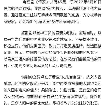
         电视剧《传家》共有45集，于2022年5月19日
在优酷全网独播。该剧以“家”为核心，以动荡特殊年代为背
景，通过易家三姐妹联手拯救风雨飘摇的家族，齐心携手传
家守家，并诠释出“小家大爱”及浓烈家国情怀。
        整部剧以星华百货的盛衰为明线，国难当时，以
易兴华为代表的中国实业家在艰难境况下，不妥协不放弃，
积极立异，他们支撑国货、致力于打造民族品牌，创造民族
企业，展示了中国儒商应有的情怀担任和强烈的民族意识。
以易家三姐妹的婚姻爱情为暗线，在叙说她们曲折爱情的同
时，也向观众道明晰易父的几段纠葛情史。
        该剧的立异点在于着重“女儿当自强”，从女人视
角展示民国的家族企业兴衰。剧中由秦岚扮演的大姐钟灵宛
如从画中走来的佳人：柔婉端庄、知性典雅，是典型的名门
淑女的代表。前期她由于自己的出身而谨言慎行，隐忍知
礼，是众人眼中的易家大姐，承担着教训弟弟妹妹的职责，