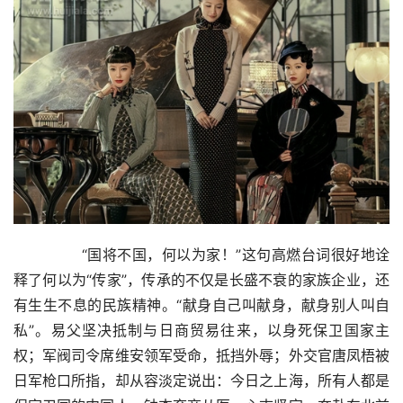
        “国将不国，何以为家！”这句高燃台词很好地诠
释了何以为“传家”，传承的不仅是长盛不衰的家族企业，还
有生生不息的民族精神。“献身自己叫献身，献身别人叫自
私”。易父坚决抵制与日商贸易往来，以身死保卫国家主
权；军阀司令席维安领军受命，抵挡外辱；外交官唐凤梧被
日军枪口所指，却从容淡定说出：今日之上海，所有人都是