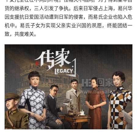
货的继承权，三人引发了争执。后来日军侵占上海，易兴华
因支援抗日爱国活动遭到日军的侵害，而易氏企业也陷入危
机中。易氏子女为实现父亲实业兴国的夙愿，终能团结一
致，共度难关。