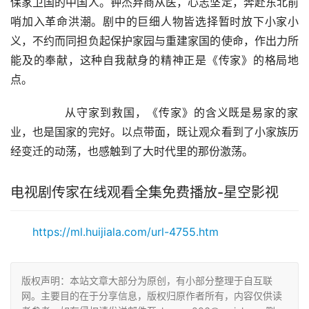
保家卫国的中国人。钟杰弃商从医，心志坚定，奔赴东北前
哨加入革命洪潮。剧中的巨细人物皆选择暂时放下小家小
义，不约而同担负起保护家园与重建家国的使命，作出力所
能及的奉献，这种自我献身的精神正是《传家》的格局地
点。
        从守家到救国，《传家》的含义既是易家的家
业，也是国家的完好。以点带面，既让观众看到了小家族历
经变迁的动荡，也感触到了大时代里的那份激荡。
电视剧传家在线观看全集免费播放-星空影视
https://ml.huijiala.com/url-4755.htm
版权声明：本站文章大部分为原创，有小部分整理于自互联
网。主要目的在于分享信息，版权归原作者所有，内容仅供读