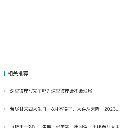
相关推荐
深空彼岸写完了吗？深空彼岸会不会烂尾
苦尽甘来四大生肖，8月不得了，大喜从天降，2023年买车又买房
《雍正王朝》：焦晃、张丰毅、唐国强、王绘春几大主演的幕后故事