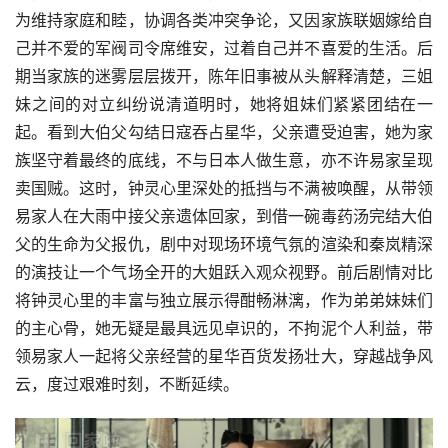
为维持家庭和睦，协调各类冲突争论，又因家族联姻嫁给自
己并不爱的军阀司令席维安，过着自己并不喜爱的生活。后
期当家族的迷雾层层拨开，陈年旧事被从头解释清楚，三姐
妹之间的对立纠纷说清道明时，她将姐妹们紧紧团结在一
起。看到大伯父勾结日寇吞占星华，父亲遭受迫害，她为家
族坚守着最终的底线，不与日本人做生意，亦不许易家呈现
卖国贼。这时，钟灵心里深处的抵挡与不满被唤醒，从带领
易家人在大雨中接父亲遗体回家，到借一碗毒药汤完结大伯
父的生命为父报仇，剧中对现场环境气氛的渲染和秦岚精深
的演技让一个气场全开的大姐跃入观众视野。前后剧情对比
将钟灵心里的丰富与独立展示得酣畅淋漓，作为弟弟妹妹们
的主心骨，她无疑是最具远见卓识的，不拘泥个人利益，带
领易家人一起将父亲经营的星华百货发扬壮大，穿越战争风
云，度过艰难时刻，不断延续。