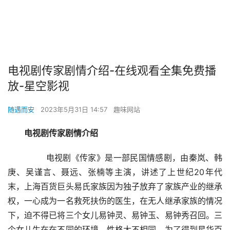
电视剧传家剧情介绍-在线观看全集免费播
放-星空影视
随遇而安
2023年5月31日 14:57
趣味网站
电视剧传家剧情介绍
        电视剧《传家》是一部民国情感剧，由秦岚、韩
庚、吴谨言、聂远、张楠等主演，讲述了上世纪20年代
末，上海百货巨头易氏家族因为独子放弃了家族产业的继承
权，一心成为一名救死扶伤的医生，在无人继承家族的情况
下，迫不得已将三个女儿易钟灵、易钟玉、易钟秀召回。三
个女儿生在在不同的环境，性格大不相同。为了得到星华百