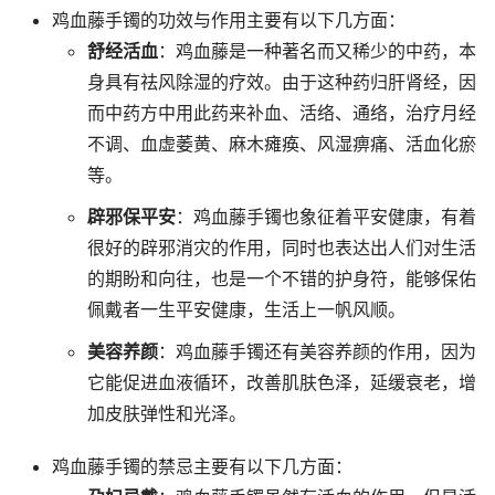
鸡血藤手镯的功效与作用主要有以下几方面：
舒经活血
：鸡血藤是一种著名而又稀少的中药，本
身具有祛风除湿的疗效。由于这种药归肝肾经，因
而中药方中用此药来补血、活络、通络，治疗月经
不调、血虚萎黄、麻木瘫痪、风湿痹痛、活血化瘀
等。
辟邪保平安
：鸡血藤手镯也象征着平安健康，有着
很好的辟邪消灾的作用，同时也表达出人们对生活
的期盼和向往，也是一个不错的护身符，能够保佑
佩戴者一生平安健康，生活上一帆风顺。
美容养颜
：鸡血藤手镯还有美容养颜的作用，因为
它能促进血液循环，改善肌肤色泽，延缓衰老，增
加皮肤弹性和光泽。
鸡血藤手镯的禁忌主要有以下几方面：