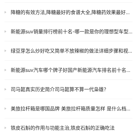
降糖的有效方法,降糖最好的食谱大全,降糖药效果最好的是什么药
新能源suv销量排行榜前十名-哪一款是你的理想型车型！
绿豆芽怎么炒好吃又简单不放辣椒的做法详细步骤和视频教程
新能源suv汽车哪个牌子好国产新能源汽车排名前十名及价格图片
司马懿真实历史简介司马懿算不算一代枭雄？
美旅拉杆箱是哪国品牌 美旅拉杆箱质量怎样 是什么档次 美旅拉杆箱和外交官拉杆箱哪个好
铁皮石斛的作用与功能主治,铁皮石斛的正确吃法