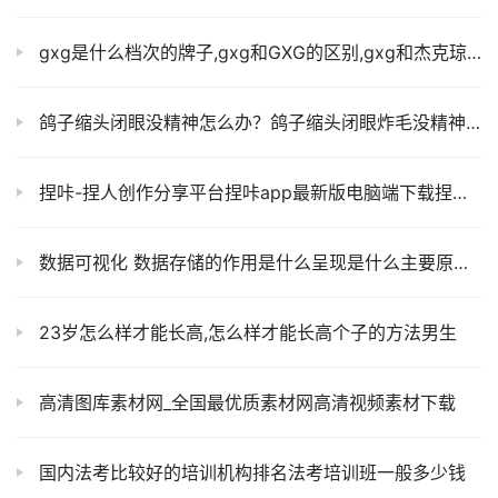
gxg是什么档次的牌子,gxg和GXG的区别,gxg和杰克琼斯哪个档次高
鸽子缩头闭眼没精神怎么办？鸽子缩头闭眼炸毛没精神是什么病？
捏咔-捏人创作分享平台捏咔app最新版电脑端下载捏咔网页版入口
数据可视化 数据存储的作用是什么呈现是什么主要原则是什么
23岁怎么样才能长高,怎么样才能长高个子的方法男生
高清图库素材网_全国最优质素材网高清视频素材下载
国内法考比较好的培训机构排名法考培训班一般多少钱