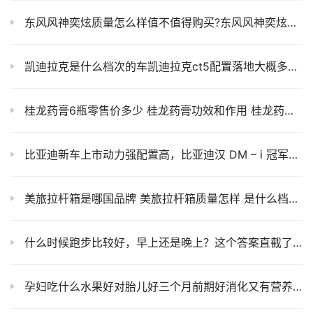
东风风神奕炫质量怎么样值不值得购买?东风风神奕炫max
凯迪拉克是什么档次的车凯迪拉克ct5配置落地大概多少钱凯迪拉克官网
桂龙药膏6瓶零售价多少 桂龙药膏功效和作用 桂龙药膏官方网站
比亚迪新车上市动力强配置高，比亚迪汉 DM – i 冠军版 / DM – p战神版
美旅拉杆箱是哪国品牌 美旅拉杆箱质量怎样 是什么档次 美旅拉杆箱和外交官拉杆箱哪个好
什么时候跑步比较好，早上还是晚上？这个答案直截了当
孕妇吃什么水果好对胎儿好三个月前期好消化又有营养孕妇不能吃什么水果