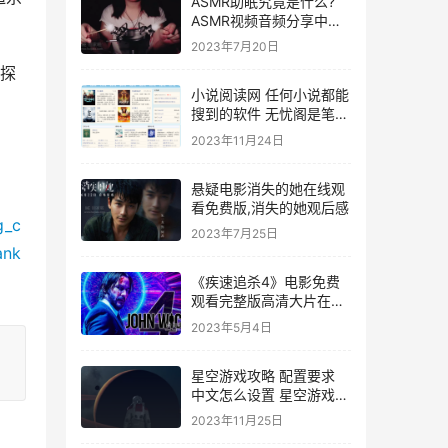
ASMR助眠究竟是什么?
ASMR视频音频分享中文
第一站
2023年7月20日
侦探
小说阅读网 任何小说都能
搜到的软件 无忧阁是笔趣
阁吗
2023年11月24日
悬疑电影消失的她在线观
看免费版,消失的她观后感
g_c
2023年7月25日
ank
《疾速追杀4》电影免费
观看完整版高清大片在线
播放疾速追杀4剧情解析
2023年5月4日
星空游戏攻略 配置要求
中文怎么设置 星空游戏官
网
2023年11月25日