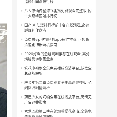
追修仙国漫排行榜
凡人修仙传星海飞驰篇免费观看完整版_附
十大巅峰国漫排行榜
国产3D动漫排行榜前十名在线观看_必追
巅峰神作盘点
免费看vip电视剧的app软件推荐_正规高
清追剧神器防坑指南
2026好看的悬疑网剧推荐在线观看_高分
烧脑反转剧集盘点
繁花电视剧全集免费播放高清平台_胡歌宝
总商战解析
庆余年第二季免费观看全集高清完整版_范
闲回归剧情解析
药屋少女的呢喃全集在线播放平台_高清无
广告追番指南
咒术回战第二季在线观看樱花高清_全集免
费追番与剧情解析