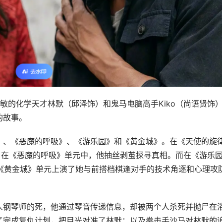
敏的化学天才林默（邱泽饰）和鬼马电脑高手Kiko（尚语贤饰
的故事。
》、《恶魔的呼吸》、《游乐园》和《黄金城》。在《天使的旋
；在《恶魔的呼吸》单元中，他抽丝剥茧探寻真相。而在《游乐
，《黄金城》单元上演了她与前搭档棋逢对手的技术角逐和心理攻
人钢琴师的死，他通过琴音传递信息，却被两个人杀死并抛尸在
了完成复仇计划，把目光对准了林默；以及拳击手沙马对林默的