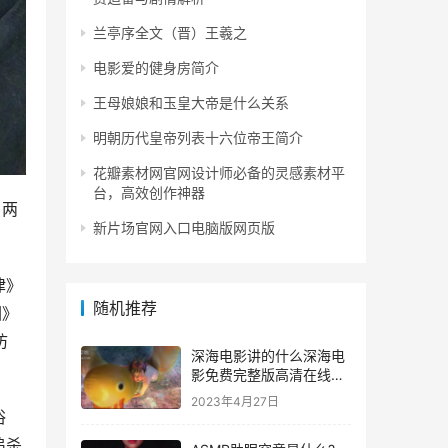
兰亭序全文（晋）王羲之
电影爱的健身房简介
王母娘娘和玉皇大帝是什么关系
明朝历代皇帝列表十六位帝王简介
花瓣素材网官网设计师必备的灵感素材平
台，高效创作神器
）两
新片场官网入口电脑版网页版
律》
随机推荐
园》
防
深海电影讲的什么深海电
影免费完整版高清在线观
看1080p-星空影视
2023年4月27日
浴
追杀