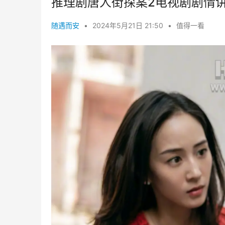
推理剧唐人街探案2电视剧剧情
随遇而安
•
2024年5月21日 21:50
•
值得一看