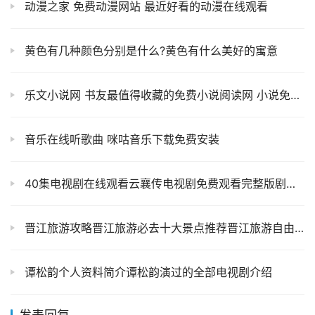
动漫之家 免费动漫网站 最近好看的动漫在线观看
黄色有几种颜色分别是什么?黄色有什么美好的寓意
乐文小说网 书友最值得收藏的免费小说阅读网 小说免费大全
音乐在线听歌曲 咪咕音乐下载免费安装
40集电视剧在线观看云襄传电视剧免费观看完整版剧情简介-星空影视
晋江旅游攻略晋江旅游必去十大景点推荐晋江旅游自由行
谭松韵个人资料简介谭松韵演过的全部电视剧介绍