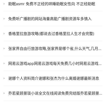
助眠asmr 免费不正经的哄睡助眠女性向 不正经助眠
免费听广播剧的网站海量高能广播剧资源车多慎入
香格里拉旅游攻略(都说去过香格里拉人生才会完整)
张家界自由行旅游攻略,张家界是哪个省,什么天气,几月份去玩是最佳时间
网易云游戏app网易云游戏每天免费几小时网易云游戏官方平台
谢娜个人资料简介谢娜和张杰为什么离婚谢娜最新消息
乔若星顾景琰小说全文在线阅读免费完结版乔若星顾景琰书名叫什么