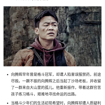
向腾辉早年曾是格斗冠军，却遭人陷害误服禁药，前途
尽毁。一蹶不振的向腾辉之后当起了沙场老板，并收留
了一群来自大山里的孤儿。他重新振作，带着这群穷苦
孩子练习格斗，艰难地寻找命运的出路。
当格斗少年们的生活初现希望时，向腾辉却遭人质疑利