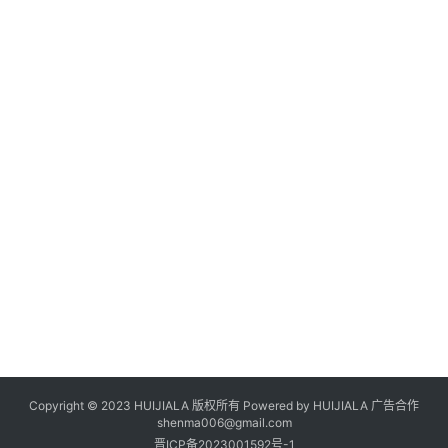
Copyright © 2023 HUIJIALA 版权所有 Powered by HUIJIALA 广告合作
shenma006@gmail.com
晋ICP备2023001592号-1