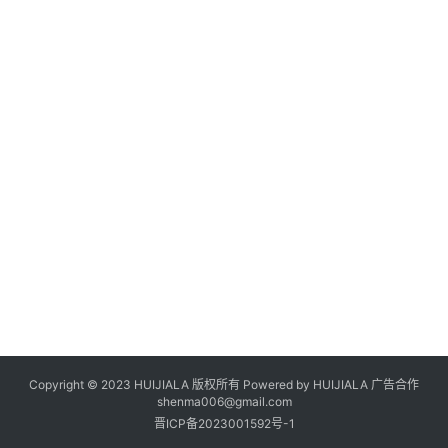
Copyright © 2023 HUIJIALA 版权所有 Powered by HUIJIALA 广告合作
shenma006@gmail.com
晋ICP备2023001592号-1