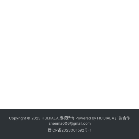
Copyright © 2023 HUIJIALA 版权所有 Powered by HUIJIALA 广告合作
shenma006@gmail.com
晋ICP备2023001592号-1