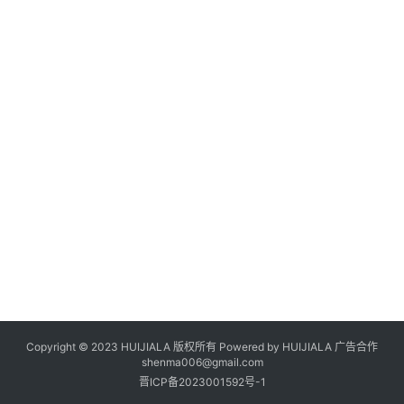
Copyright © 2023 HUIJIALA 版权所有 Powered by HUIJIALA 广告合作
shenma006@gmail.com
晋ICP备2023001592号-1