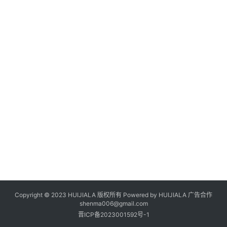
Copyright © 2023 HUIJIALA 版权所有 Powered by HUIJIALA 广告合作
shenma006@gmail.com
晋ICP备2023001592号-1