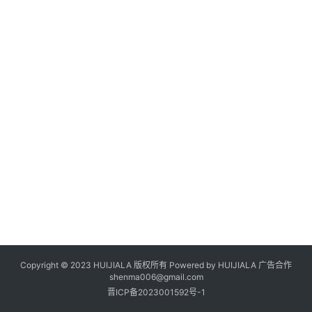
Copyright © 2023 HUIJIALA 版权所有 Powered by HUIJIALA 广告合作
shenma006@gmail.com
晋ICP备2023001592号-1