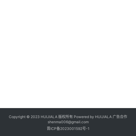
Copyright © 2023 HUIJIALA 版权所有 Powered by HUIJIALA 广告合作
shenma006@gmail.com
晋ICP备2023001592号-1